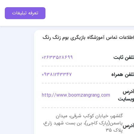
تعرفه تبلیغات
اطلاعات تماس آموزشگاه بازیگری بوم زنگ رنگ
لفن ثابت
02633528699
لفن همراه
09381243347
درس
http://www.boomzangrang.com
بسایت
گلشهر، خیابان کوکب شرقی، میدان
یاسمن(پارک کاجی)، بن بست شهید زارع،
درس
پلاک ۳۵