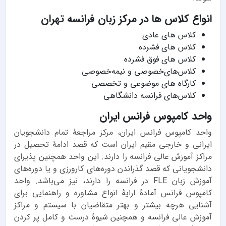
انواع کلاس ها در مرکز زبان فرانسه تهران
ﮐﻼس ﻫﺎی ﻋﺎدی
ﮐﻼس ﻫﺎی ﻓﺸﺮده
ﮐﻼس ﻫﺎی ﻓﻮق ﻓﺸﺮده
ﮐﻼسﻫﺎیﺧﺼﻮﺻﯽ و ﻧﯿﻤﻪﺧﺼﻮﺻﯽ
کارگاه های موضوعی و تخصصی
ﮐﻼسﻫﺎی ﻓﺮاﻧﺴﻪ داﻧﺸﮕﺎﻫﯽ
واحد کامپوس فرانس ایران
واحد کامپوس فرانس ایران، مرکز مراجعهٔ تمام دانشجویان
ایرانی و خارجی مقیم ایران است که قصد ادامهٔ تحصیل در
مراکز آموزش عالی فرانسه را دارند. این واحد همچنین پذیرای
دانشجویانی که قصد گذراندن دوره‌های کارورزی و یا دوره‌های
آموزش زبان FLE در فرانسه را دارند، نیز می‌باشد. واحد
کامپوس فرانس آمادهٔ ارایهٔ انواع مشاوره و راهنمایی برای
آشنایی هرچه بیشتر و بهتر متقاضیان با سیستم و مراکز
آموزش عالی فرانسه و همچنین شیوهٔ درست و کامل پر کردن