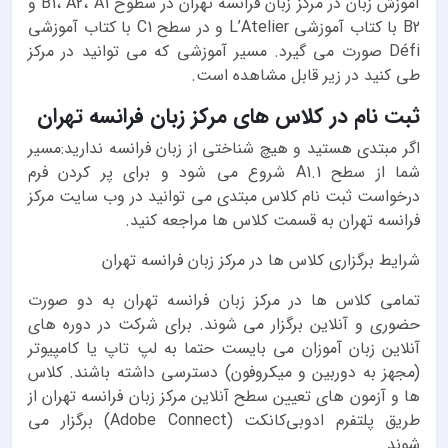
آموزش زبان در مرکز زبان فرانسه تهران در سطوح B1، A2، A1 و
B2 با کتاب آموزشی L’Atelier و در سطح C1 با کتاب آموزشی
Défi صورت می گیرد. مسیر آموزشی که می توانید در مرکز
طی کنید در زیر قابل مشاهده است.
ثبت نام در کلاس های مرکز زبان فرانسه تهران
اگر مبتدی هستید و هیچ شناختی از زبان فرانسه ندارید:مسیر
شما از سطح A1.1 شروع می شود و برای پر کردن فرم
درخواست ثبت نام کلاس مبتدی می توانید در وب سایت مرکز
فرانسه تهران به قسمت کلاس ها مراجعه کنید.
شرایط برگزاری کلاس ها در مرکز زبان فرانسه تهران
تمامی کلاس ها در مرکز زبان فرانسه تهران ﺑﻪ دو ﺻﻮرت
ﺣﻀﻮری و آنلاین ﺑﺮﮔﺰار ﻣﯽ شوند. ﺑﺮای ﺷﺮﮐﺖ در دوره ﻫﺎی
آنلاین زﺑﺎن آﻣﻮزان ﻣﯽ ﺑﺎﯾﺴﺖ ﺣﺘﻤﺎ ﺑﻪ لپ تاپ ﯾﺎ ﮐﺎﻣﭙﯿﻮﺗﺮ
(ﻣﺠﻬﺰ ﺑﻪ دورﺑﯿﻦ و ﻣﯿﮑﺮوﻓﻮن) دﺳﺘﺮﺳﯽ داﺷﺘﻪ ﺑﺎﺷﻨﺪ. ﮐﻼس
ﻫﺎ و آزﻣﻮن ﻫﺎی ﺗﻌﯿﯿﻦ ﺳﻄﺢ آنلاین ﻣﺮﮐﺰ زﺑﺎن ﻓﺮاﻧﺴﻪ ﺗﻬﺮان از
ﻃﺮﯾق ﭘﻠﺘﻔﺮم ادوﺑﯽﮐﺎﻧﮑﺖ (Adobe Connect) برﮔﺰار ﻣﯽ
شوند.