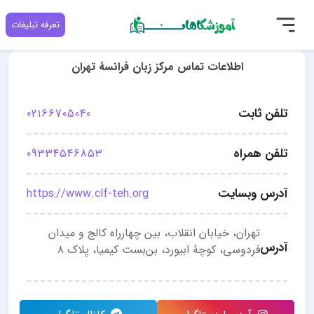
تعرفه تبلیغات
اطلاعات تماس مرکز زبان فرانسۀ تهران
تلفن ثابت
02166705040
تلفن همراه
09334546853
آدرس وبسایت
https://www.clf-teh.org
تهران، خیابان انقلاب، بین چهارراه کالج و میدان
آدرس
فردوسی، کوچهٔ ابیورد، بن‌بست کیمیا، پلاک ۸