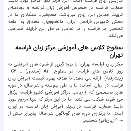
تدریس زبان فرانسه است. این مرکز تنها مرجع مورد تاًیید
سفارت فرانسه در خصوص آموزش زبان فرانسه و دوره‌های
تربیت مدرس این زبان می‌باشد. همچنین، همکاران ما در
بخش کامپوس فرانس ایران، دانشجویان مشتاق به ادامه
تحصیل در فرانسه را در تمامی مراحل این فرایند همراهی
می‌‌کنند.
سطوح کلاس های آموزشی مرکز زبان فرانسه
تهران
ﻣﺮﮐﺰ زﺑﺎن ﻓﺮاﻧﺴﻪ ﺗﻬﺮان، ﺑﺎ ﺑﻬﺮه ﮔﯿﺮی از ﺷﯿﻮه ﻫﺎی آﻣﻮزﺷﯽ ﺑﻪ
روز، ﮐﻼس ﻫﺎی ﻓﺮاﻧﺴﻪ در ﺳﻄﻮح A1 (ﻣﺒﺘﺪی) تا C2
(پیشرفته) اراﺋﻪ ﻣﯽ دﻫﺪ. ﺑﺎ ﻫﺪف ﺑﻬﺒﻮد ﮐﯿﻔﯿﺖ آﻣﻮزش زﺑﺎن
ﻓﺮاﻧﺴﻪ در اﯾﺮان، اﺳﺎﺗﯿد ما ﺑﻪ ﻃﻮر ﭘﯿﻮﺳﺘﻪ و هر سال، در دوره
ﻫﺎی ﺗﺨﺼﺼﯽ ﮐﻪ از جانب ﻣﺮاﮐﺰ آﻣﻮزﺷﯽ ﮐﺸﻮر ﻓﺮاﻧﺴﻪ ﺑﺮﮔﺰار
ﻣﯽ ﺷﻮد، شرکت می کنند. ما در این مرکز که تنها مرجع مورد
تایید سفارت فرانسه در زمینه آموزش زبان فرانسه در ایران
است، با برگزاری دوره های گوناگون هر ساله پذیرای بیش از
۴۰۰۰ زبان‌آموز هستیم.