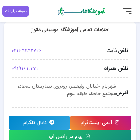
تعرفه تبلیغات
اطلاعات تماس آموزشگاه موسیقی دلنواز
تلفن ثابت
02165252726
تلفن همراه
09191610271
شهریار، خیابان ولیعصر، روبروی بیمارستان سجاد،
آدرس
مجتمع حافظ، طبقه سوم
آیدی اینستاگرام
کانال تلگرام
پیام در واتس اپ