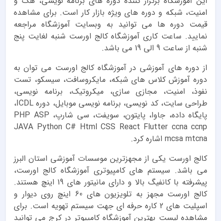
این آموزشگاه برگزار کننده دوره های برنامه نویسی، هک و
امنیت، شبکه و دوره های ویژه بازار کار است. برای مشاهده
قیمت دوره ها می توانید به وبسایت آموزشگاه مراجعه
نمایید. ساعت کاری آموزشگاه کالج اورست شنبه لغایت پنج
شنبه از ساعت 9 الی 19 می باشد.
از دوره های آموزشی در آموزشگاه کالج اورست می توان به
دوره آموزش کلاس های شبکه، مایکروسافت، سیسکو، تست
نفوذ، امنیت، مجازی سازی، میکروتیک، برنامه نویسی،
طراحی سایت، کد نویسی، برنامه نویسی موبایل، دوره ICDL،
پایگاه داده، جاوا، پایتون، سویفت، سی شارپ، PHP ASP
JAVA Python C# Html CSS React Flutter ccna ccnp
mcsa mtcna اشاره کرد.
کالج اورست یکی از مجهزترین موسسات آموزشی استان البرز
می باشد. سیستم های کامپیوتری آموزشگاه کالج اورست،
پیشرفته با کانفیگ بالا و دارای مانیتور های 19 اینچ هستند.
کالج اورست مجهز به تلویزیون های 60 اینچ روی دیوار و
اسپلیت های 2 کاره حرفه ای جهت سیستم تهویه است. برای
مشاهده لیست بهترین آموزشگاه کامپیوتر در کرج می توانید