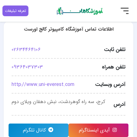
تعرفه تبلیغات
اطلاعات تماس آموزشگاه کامپیوتر کالج اورست
تلفن ثابت
02634464106
تلفن همراه
09364037303
آدرس وبسایت
http://www.uni-everest.com
کرج، سه راه گوهردشت، نبش دهقان ویلای دوم
آدرس
آیدی اینستاگرام
کانال تلگرام