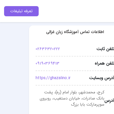
تعرفه تبلیغات
اطلاعات تماس آموزشگاه زبان غزالی
لفن ثابت
02636320222
لفن همراه
09190369413
درس وبسایت
https://ghazalino.ir
کرج، محمدشهر، بلوار امام (ره)، پشت
بانک صادرات، خیابان دستغیب، روبروی
درس
سوپرمارکت بابا بزرگ