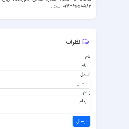
02636558583 است.
نظرات
نام
ایمیل
پیام
ارسال