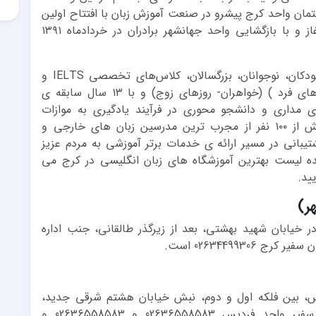
مان واحد کرج پیشرو در صنعت آموزش زبان با افتتاح اولین
شعبه خواهران درمهرماه ۱۳۸۸ فعالیت خود را آغاز و با بازگشایی واحد جهانشهر برادران در خردادماه ۱۳۹۱
آموزشگاه زبان سفیر کرج با برگزاری دوره های کودکان، نوجوانان، بزرگسالان، کلاس‌های تخصصی IELTS و
همچنین دوره های مکالمه SPO، ( برادران -روزهای فرد ) (خواهران- روزهای زوج) و با ۱۳ سال سابقه ی
 مداری و دانشجو محوری در فرآیند یادگیری به موازات
کارآفرینی و ایجاد امنیت و رفاه شغلی برای بیش از ۱۰۰ نفر از مجرب ترین مدرسین زبان های خارجی و
شتیبانی در مسیر ارائه ی خدمات برتر آموزشی به مردم عزیز
ده لیست بهترین آموزشگاه های زبان انگلیسی در کرج می
ید.
ر)
ر خیابان شهید بهشتی، بعد از زیرگذر طالقانی، جنب اداره
یس، بین فلکه اول و دوم، نبش خیابان هشتم شرقی جدید،
پلاک۱۴۶۵ است. شماره تماس آموزشگاه زبان سفیر واحد فردیس 02636558583 و 02636558583 و