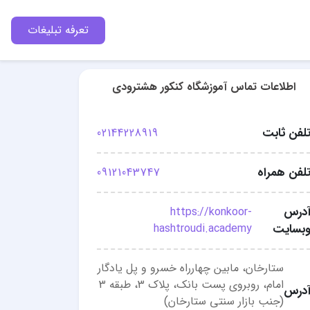
تعرفه تبلیغات
اطلاعات تماس آموزشگاه کنکور هشترودی
لفن ثابت
02144228919
لفن همراه
09121043747
درس
https://konkoor-
بسایت
hashtroudi.academy
ستارخان، مابین چهارراه خسرو و پل یادگار
امام، روبروی پست بانک، پلاک 3، طبقه 3
درس
(جنب بازار سنتی ستارخان)