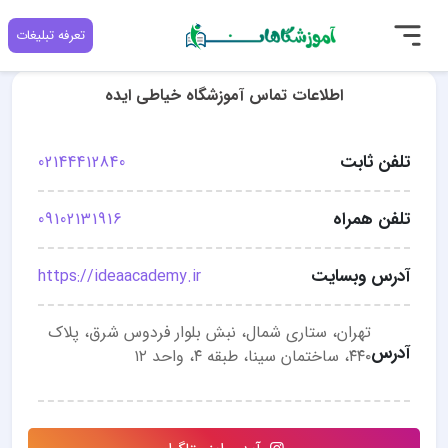
تعرفه تبلیغات
اطلاعات تماس آموزشگاه خیاطی ایده
تلفن ثابت
02144412840
تلفن همراه
09102131916
آدرس وبسایت
https://ideaacademy.ir
تهران، ستاری شمال، نبش بلوار فردوس شرق، پلاک
آدرس
۴۴۰، ساختمان سینا، طبقه ۴، واحد ۱۲