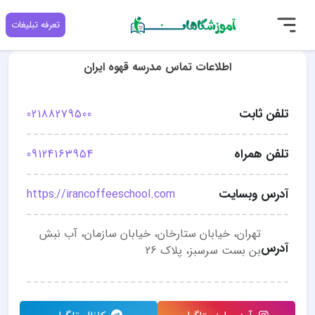
تعرفه تبلیغات
اطلاعات تماس مدرسه قهوه ایران
تلفن ثابت
02188279500
تلفن همراه
09124163954
آدرس وبسایت
https://irancoffeeschool.com
تهران، خیابان ستارخان، خیابان سازمان، آب نبش
آدرس
بن بست سرسبز، پلاک 26