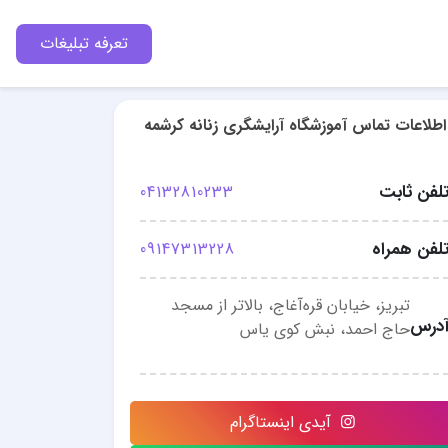
تعرفه تبلیغات
اطلاعات تماس آموزشگاه آرایشگری زنانه کرشمه
لفن ثابت
04132810233
لفن همراه
09147313228
تبریز، خیابان قره‌آغاج، بالاتر از مسجد
درس
حاج احمد، نبش کوی یاس
آیدی اینستاگرام