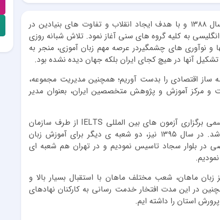
کالج زبان ماهان کار خود را در مشهد مقدس از سال ۱۳۸۸ و با هدف ایجاد انقلاب و تفاوت‎ ‎های بنیادین در
نگلیسی به کلیه گروه های سنی آغاز نمود. تلاش شبانه روزی
ا و نوآوری های چشمگیردر عرصه مهم زبان آموزی، منجر به
م تندیس حماسه ساز اقتصادی را بدست آوریم؛ همچنین مدیریت مجموعه،
یت و مرکز آموزش و پژوهش متخصصین ایران، بعنوان مدیر
در سال ۱۳۹۴، این مرکز موفق به دریافت مجوز رسمی برگزاری آزمون های بین المللی IELTS از طرف سازمان
سنجش آموزش کشور و IDP در مشهد و تهران شد. در سال ۱۳۹۵ نیز، دو شعبه ی دیگر برای آموزش زبان
ی در بلوار سجاد تاسیس نمودیم و در تهران هم شعبه ای
نمودیم.
ال از تاسیس مرکز زبان ماهان، شعب مختلف ماهان با استقبال بسیار بالا و
نین در این مدت افتخار خدمت رسانی به کارکنان نهادهای
رورش استان را داشته ایم.