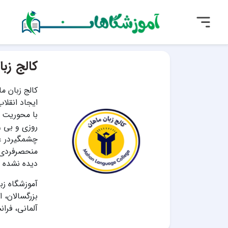
کالج زب
با محوریت ز
روزی و بی و
چشمگیردر عر
دیده نشده ب
بزرگسالان، 
آلمانی، فرا