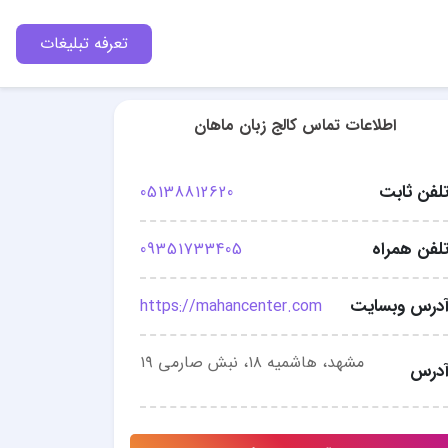
تعرفه تبلیغات
اطلاعات تماس کالج زبان ماهان
لفن ثابت
05138812620
لفن همراه
09351733405
درس وبسایت
https://mahancenter.com
مشهد، هاشمیه ۱۸، نبش صارمی ۱۹
درس