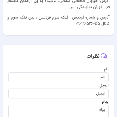
آدرس: خیابان طالقانی شمالی، نرسیده به پل آزادگان مجتمع
فنی تهران نمایندگی البرز
آدرس و شماره فردیس : فلکه سوم فردیس ، بین فلکه سوم و
کانال 02636526055
نظرات
نام
ایمیل
پیام