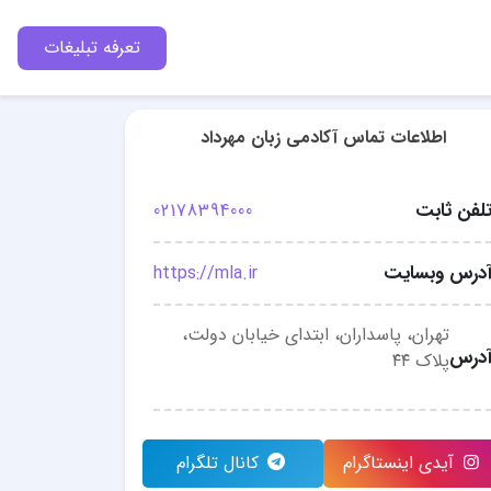
تعرفه تبلیغات
اطلاعات تماس آکادمی زبان مهرداد
لفن ثابت
02178394000
درس وبسایت
https://mla.ir
تهران، پاسداران، ابتدای خیابان دولت،
درس
پلاک ۴۴
آیدی اینستاگرام
کانال تلگرام