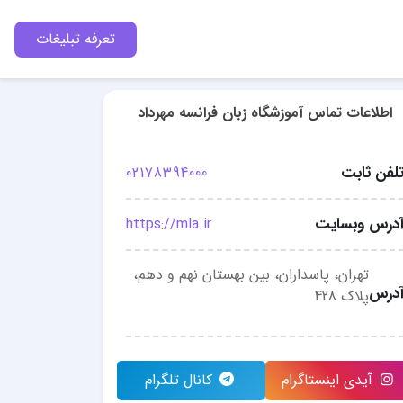
تعرفه تبلیغات
اطلاعات تماس آموزشگاه زبان فرانسه مهرداد
لفن ثابت
02178394000
درس وبسایت
https://mla.ir
تهران، پاسداران، بین بهستان نهم و دهم،
درس
پلاک 428
آیدی اینستاگرام
کانال تلگرام