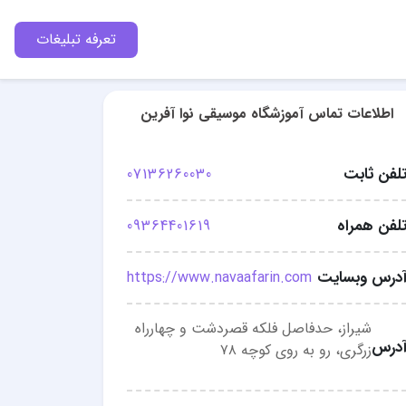
تعرفه تبلیغات
اطلاعات تماس آموزشگاه موسیقی نوا آفرین
لفن ثابت
07136260030
لفن همراه
09364401619
درس وبسایت
https://www.navaafarin.com
شیراز، حدفاصل فلکه قصردشت و چهارراه
درس
زرگری، رو به روی کوچه ۷۸