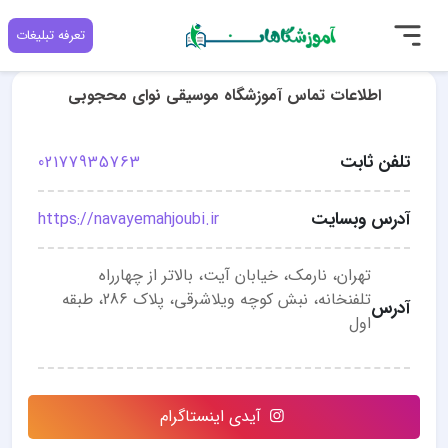
تعرفه تبلیغات
اطلاعات تماس آموزشگاه موسیقی نوای محجوبی
تلفن ثابت
02177935763
آدرس وبسایت
https://navayemahjoubi.ir
تهران، نارمک، خیابان آیت، بالاتر از چهارراه
تلفنخانه، نبش کوچه ویلاشرقی، پلاک 286، طبقه
آدرس
اول
آیدی اینستاگرام