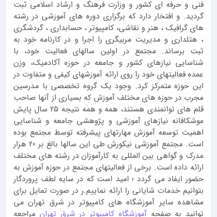
فنی و حرفه ای کشور و وزارت فرهنگ و ارشاد اسلامی ثبت
گردید. و افتخار دارد که برگزاری دوره های آموزشی در رشته
های گرافیک ، هنر و نقاشی، کامپیوتر ، حسابداری ، گردشگری
، هتلداری و مدیریت مربیگری را اجرا و در کارنامه خود به
ثبت برساند. مجتمع در اولین سالهای فعالیت خود، با
شناسایی نیازهای کشور و جامعه در حوزه آکادمیک، وزن
عمده فعالیتهای خود را روی ارائه آموزشهای کیفی و متفاوت در
این حوزه متمرکز کرد. وجود یک گروه تخصصی با مدرسین
مجرب در حوزه های مختلف آموزش که بسیاری از آنها صاحب
قلم های توانمندی هستند، همه و همه نتیجه 25 سال پایش
موشکافانه نیازهای آموزشی و پژوهشی جامعه و شناسایی
اهمیت توسعه آموزش مهارتهای پیشرفته توسط مجتمع بوده
است. مجتمع آموزشی نیکورش طی این سالها بالغ بر 20 هزار
مدرک و گواهی بین المللی به کارآموزان در رشته های مختلف
ارائه داده است. برخی از فعالیتهای مجتمع در حوزه آموزش به
حضور ایفاد می گردد ؛ امید است که در سایه لطف پروردگار
بتوانیم خدمات شایانی را ارائه نماییم.ر در صورت تمایل برای
مشاهده سایر آموزشگاه های کامپیوتر در شرق تهران می
توانید به صفحه
آموزشگاه کامپیوتر در شرق تهران
مراجعه