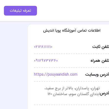
تعرفه تبلیغات
اطلاعات تماس آموزشگاه پویا اندیش
لفن ثابت
02128111110
لفن همراه
09129737360
درس وبسایت
https://pouyaandish.com
تهران، پاسداران، بالاتر از برج سفید،
درس
ابتدای گلستان سوم، ساختمان 120