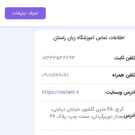
تعرفه تبلیغات
اطلاعات تماس آموزشگاه زبان راستان
لفن ثابت
02633536693
لفن همراه
09011778071
درس وبسایت
https://rastanli.ir
کرج، 45 متری گلشهر، خیابان درختی،
درس
بعداز دوربرگردان، سمت چپ، پلاک 47