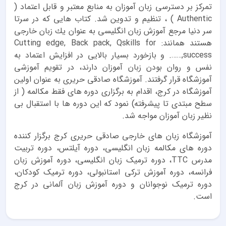
تمركز بر دسترسى زبان آموزان به منابع معتبر و قابل اعتماد (
Authentic ) ، تنظيم و تدوين شد. كتاب هايى كه در سرتا
سر دنيا مرجع آموزش زبان انگليسى به عنوان يك زبان خارجى
هستند همانند: Cutting edge, Back pack, Qskills for
success,……. و بازخورد بسيار بالايى در افزايش اعتماد به
نفس و روان بودن زبان آموزان دارند، در تقويم آموزشى
آموزشگاه قرار گرفتند. آموزشگاه صادقى حريرى به عنوان اولين
آموزشگاه در كرج، اقدام به برگزارى دوره هاى فقط مكالمه ( از
سطح مبتدى تا پيشرفته) نمود كه اين دوره ها با استقبال بى
نظير زبان آموزان مواجه شد.
آموزشگاه زبان هاى خارجى صادقى حريرى کرج برگزار کننده
دوره های مکالمه زبان انگلیسی، دوره آیلتس، دوره تربیت
مدرس TTC، دوره ترمیک زبان انگلیسی، دوره آموزش زبان
فرانسه، دوره آموزش ترکی استانبولی، دوره ترمیک کودکان،
دوره ترمیک نوجوانان و دوره آموزش زبان آلمانی در کرج
است.