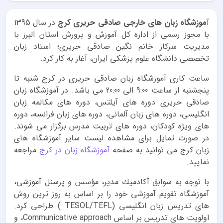
آ
موزشگاه زبان هاى خارجى صادقى حريرى کرج
در سال 1395
با مجوز رسمى از اداره كل آموزش و پرورش استان البرز با
مديريت سركار خانم نگين صادقى حريرى؛ استاد زبان
تخصصى دانشگاه علوم پزشكى ايران، آغاز به كار كرد.
ساعت کاری آموزشگاه زبان صادقی حریری در کرج شنبه تا
پنجشنبه از ساعت 9:00 الی 20:00 می باشد. در آموزشگاه زبان
صادقی حریری دوره های آیلتس، دوره های مکالمه زبان
انگلیسی، دوره های زبان آلمانی، دوره های زبان فرانسه، دوره
های ویژه کودکان، دوره های تربیت مدرس برگزار می شوند.
در صورت تمایل برای مشاهده لیست سایر آموزشگاه های
زبان کرج می توانید به صفحه
آموزشگاه زبان در کرج
مراجعه
نمایید.
با توجه به سوابق آكادميك مدير، مؤسس و پرسنل آموزشى،
آموزشگاه تقويم آموزشى خود را بر اساس به روز ترين روش
هاى تدريس زبان انگليسى (TESOL/TEFL ) طراحى كرد.
اولويت هاى تدريس بر اساس Communicative approach، و