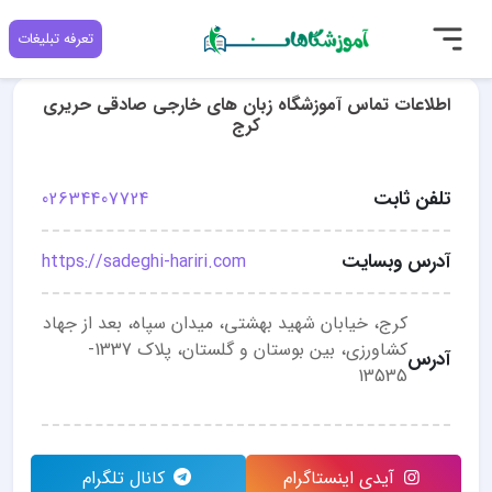
تعرفه تبلیغات
اطلاعات تماس آموزشگاه زبان هاى خارجى صادقى حريرى
کرج
تلفن ثابت
02634407724
آدرس وبسایت
https://sadeghi-hariri.com
کرج، خیابان شهید بهشتی، میدان سپاه، بعد از جهاد
کشاورزی، بین بوستان و گلستان، پلاک 1337-
آدرس
13535
آیدی اینستاگرام
کانال تلگرام