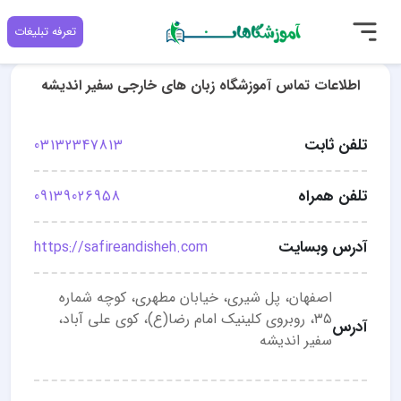
تعرفه تبلیغات
اطلاعات تماس آموزشگاه زبان های خارجی سفیر اندیشه
تلفن ثابت
03132347813
تلفن همراه
09139026958
آدرس وبسایت
https://safireandisheh.com
اصفهان، پل شیری، خیابان مطهری، کوچه شماره
۳۵، روبروی کلینیک امام رضا(ع)، کوی علی آباد،
آدرس
سفیر اندیشه