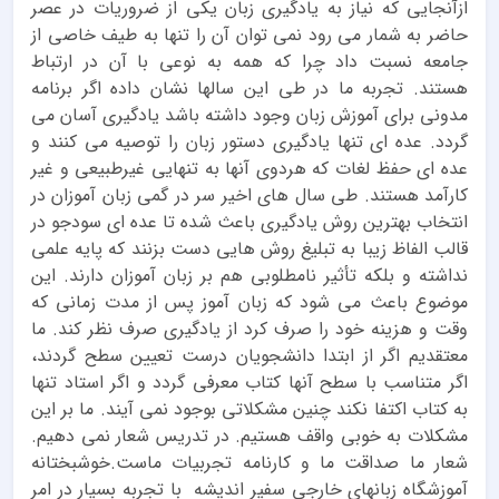
ازآنجایی که نیاز به یادگیری زبان یکی از ضروریات در عصر
حاضر به شمار می رود نمی توان آن را تنها به طیف خاصی از
جامعه نسبت داد چرا که همه به نوعی با آن در ارتباط
هستند. تجربه ما در طی این سالها نشان داده اگر برنامه
مدونی برای آموزش زبان وجود داشته باشد یادگیری آسان می
گردد. عده ای تنها یادگیری دستور زبان را توصیه می کنند و
عده ای حفظ لغات که هردوی آنها به تنهایی غیرطبیعی و غیر
کارآمد هستند. طی سال های اخیر سر در گمی زبان آموزان در
انتخاب بهترین روش یادگیری باعث شده تا عده ای سودجو در
قالب الفاظ زیبا به تبلیغ روش هایی دست بزنند که پایه علمی
نداشته و بلکه تأثیر نامطلوبی هم بر زبان آموزان دارند. این
موضوع باعث می شود که زبان آموز پس از مدت زمانی که
وقت و هزینه خود را صرف کرد از یادگیری صرف نظر کند. ما
معتقدیم اگر از ابتدا دانشجویان درست تعیین سطح گردند،
اگر متناسب با سطح آنها کتاب معرفی گردد و اگر استاد تنها
به کتاب اکتفا نکند چنین مشکلاتی بوجود نمی آیند. ما بر این
مشکلات به خوبی واقف هستیم. در تدریس شعار نمی دهیم.
شعار ما صداقت ما و کارنامه تجربیات ماست.خوشبختانه
آموزشگاه زبانهای خارجی سفیر اندیشه با تجربه بسیار در امر