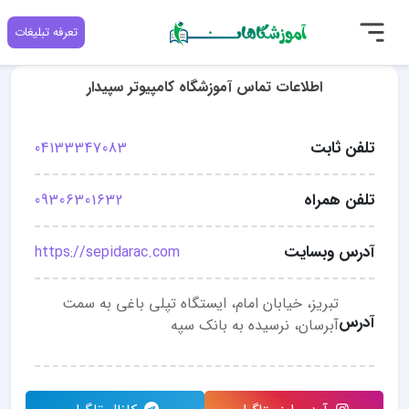
تعرفه تبلیغات
اطلاعات تماس آموزشگاه کامپیوتر سپیدار
تلفن ثابت
04133347083
تلفن همراه
09306301632
آدرس وبسایت
https://sepidarac.com
تبریز، خیابان امام، ایستگاه تپلی باغی به سمت
آدرس
آبرسان، نرسیده به بانک سپه