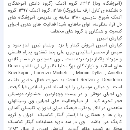
(آموزشگاه ودا) ۱۳۹۲: گروه آدمک (گروه دانش آموختگان
دانشکده ی کارل ارف سالزبورگ) ۱۳۹۵: گروه آدمک ۱۳۹۷: گروه
آدمک شروع تدریس: ۱۳۸۰ سابقه ی تدریس: آموزشگاه های
دل آوا، منظومه، آوای ماهان، شیدا فعالیت های هنری: اجرای
کنسرت و همکاری با گروه های مختلف
کیاوش امیری
کیاوش امیری آموزش گیتار را نزد ویلیام نیری آغاز نمود و
سپس از محضر اساتیدی چون علی رضا تفقدی، پدرام فلسفی
و مهرداد پاکباز بهره برده است . وی همچنین در مستر کلاس
های اساتید و نوازندگان بزرگ دنیا نظیر لی لی افشار، Goran
Krivokapic , Lorenzo Micheli , Marcin Dylla , Aniello
Desiderio و Canel Redzic به صورت فعال حضور داشته
است و مبانی موسیقی را نزد استاد امیر اسلامی فرا گرفت.
وی اجرای موفقی را در بیست وچهارمین جشنواره موسیقی
فجر تجربه کرد. از دیگرفعالیت های اجرایی وی رسیتالهای
متعددی در تالار رودکی، فرهنگ سرای نیاوران، کلیسای آلمانی
زبان ها و همکاری با ارکستر گیتار کلاسیک تهران و گروه
کارنگ می باشد . وی در سه دوره مسلبقات گیتار کلاسیک
موفق به کسب مقام گردید. کیاوش امیری از سال ۱۳۸۳