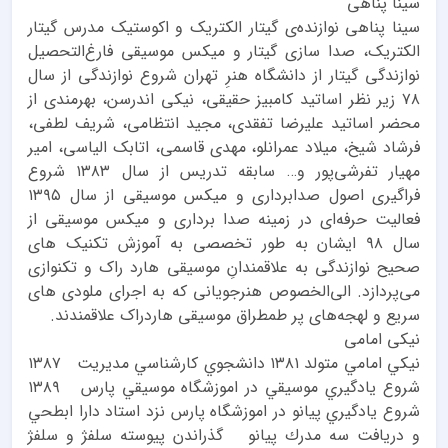
سینا پناهی
سینا پناهی نوازنده‌ی گیتار الکتریک و اکوستیک مدرس گیتار
الکتریک، صدا سازی گیتار و میکس موسیقی فارغ‌التحصیل
نوازندگی گیتار از دانشگاه هنرِ تهران شروع نوازندگی از سال
۷۸ زیر نظر اساتید کامبیز حقیقی، نیکی اندرسن، بهرمندی از
محضر اساتید علیرضا تفقدی، مجید انتظامی، شریف لطفی،
فرشاد شیخ، میلاد عمرانلو، مهدی قاسمی، اتابک الیاسی، امیر
مهیار تفرشی‌پور و… سابقه تدریس از سال ۱۳۸۳ شروع
فراگیری اصول صدابرداری و میکس موسیقی از سال ۱۳۹۵
فعالیت حرفه‌ای در زمینه صدا برداری و میکس موسیقی از
سال ۹۸ ایشان به طور تخصصی به آموزش تکنیک های
صحیح نوازندگی به علاقمندانِ موسیقی هارد راک و تکنوازی
می‌پردازد. الی‌الخصوص هنرجویانی که به اجرای ملودی های
سریع و لهجه‌های پر طمطراق موسیقی هاردراک علاقمندند.
نیکی امامی
نيكي امامي متولد ١٣٨١ دانشجوي كارشناسي مديريت ١٣٨٧
شروع يادگيري موسيقي در اموزشگاه موسيقي پارس ١٣٨٩
شروع يادگيري پيانو در اموزشگاه پارس نزد استاد دارا ابطحي
و دريافت سه مدرك پيانو گذراندن پيوسته سلفژ و سلفژ