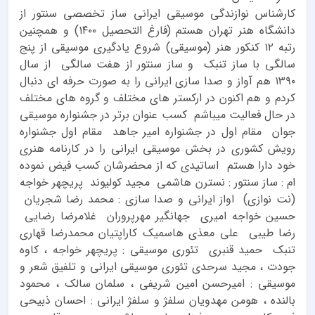
کارشناس نوازندگی موسیقی ایرانی ساز تخصصی سنتور از
دانشگاه هنر تهران هستم (فارغ التحصیل ۱۴۰۰) و همچنین
رتبه ۱۲ کنکور هنر (موسیقی) شروع یادگیری موسیقی از پنج
سالگی با ساز تنبک و ساز سنتور از هفت سالگی از سال
۱۳۹۰ هم آواز و صدا سازی ایرانی را به صورت حرفه ای دنبال
کردم و هم اکنون در ارکستر های مختلف و گروه های مختلف
در حال فعالیت میباشم کسب عنوان برتر در جشنواره موسیقی
جوان مقام اول در جشنواره امیر جاهد مقام اول جشنواره
رویش کشوری در بخش موسیقی ایرانی را در کارنامه هنری
خود دارا هستم اساتیدی که از محضرشان کسب فیض نموده
ام : ساز سنتور : نسترن هاشمی مجید کولیوند پریچهر خواجه
(نت نوازی) اواز ایرانی و صدا سازی : محمد رضا شجریان
حسین خواجه امیری جهانگیر مهرپروران غلامرضا رضایی
رضا طیبی علی معذی هاسمیک کاراپتیان محمدرضا قهاری
تنبک حمید قنبری تئورى موسيقى : پریچهر خواجه ، کاوه
جودت ، مجید سرحدی تئورى موسيقى ايرانى و تلفيق شعر و
موسيقى : اميرحسن امين شريفى ، سلمان سالک ، محمود
بالنده ، هومن مهدویان سلفژ‌ و سلفژ ایرانی : احسان ذبیحی