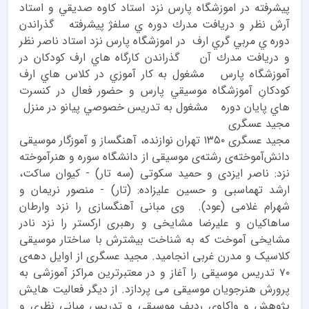
پيشرفته در اموزشگاه پارس نزد استاد كاوه صديقي و استاد
آرش نظر و دريافت مدرك دوره ي سلفژ پيشرفته گذراندن
دوره ي مربي گري ارف در اموزشگاه پارس نزد استاد ناصر نظر
و دريافت مدرك آن گذراندن كارگاه هاي ارف كودكان در
آموزشگاه پارس مشغول به كار آموزي در كلاس هاي ارف
كودكانِ آموزشگاه موسيقي پارس و حضور فعال در كنسرت
هاي پايان دوره مشغول به تدريس خصوصي پيانو در منزل
مجید عسگری
مجید عسگری ۱۳۵۰ تهران نوازنده، آهنگساز و آموزگار موسیقی
دانش‌آموخته‌ی رشته‌ی موسیقی از دانشگاه سوره و هنرآموخته
نزد: ناصر ایزدی و حمید سکوتی (سه تار) - کیوان ساکت،
ارشد تهماسبی و حسین علیزاده: (تار) - منصور نریمان و
شهرام غلامی (عود). وی مبانی آهنگسازی را نزد وارطان
ساهاكيان و علیرضا مشایخی و رهبری ارکستر را نزد نادر
مشایخی آموخت که به شناخت بیشترش با ساختار موسیقی
کلاسیک و مدرن غربی انجامید. مجید عسگری از اوایل دهه‌ی
۷۰ تدریس موسیقی را آغاز و در معتبرترین مراکز آموزشی به
پرورش هنرجویان موسیقی می پردازد. از دیگر فعالیت هایش
پژوهش و واکاوی رديف موسيقي و تدریس مبانی نظری و