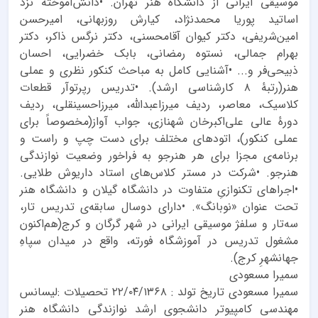
موسیقی ایرانی از دانشگاه هنر تهران. •دانش‌آموخته نزد
اساتید پوریا محمد‌نژاد، کیارش روزبهانی، امیرحسن
امین‌شریفی، دکتر کیوان آقامحسنی، دکتر نرگس ذاکر، دکتر
بهرام جمالی، نستوه رمضانی، بابک خضرایی، احسان
ذبیحی‌فر و... •آشنایی کامل به مباحث کنکور نظری و عملی
هنر(رتبهٔ ۸ کارشناسی ارشد). •تدریس رپرتوآر قطعات
کلاسیک، معاصر، ردیف میرزاعبدالله، میرزاحسینقلی، ردیف
دورهٔ عالی علی‌اکبرخان شهنازی، جواب آواز(مخصوصاً برای
عملی کنکور)، اتود‌های مختلف برای دست چپ و راست و
برنامه‌ی مجزا برای هر هنرجو به فراخور وضعیت نوازندگی
هنرجو. •شرکت در مستر کلاس‌های استاد داریوش طلایی.
•اجراهای تکنوازیِ متفاوت در دانشگاه گیلان و دانشگاه هنر
تحت عنوان «نوبانگ». •دارای دوسال سابقه‌ی تدریس تار،
سه‌تار و سلفژ موسیقی ایرانی در شهر گرگان و کرج(هم‌اکنون
مشغول تدریس در آموزشگاه فورته، واقع در میدان سپاهِ
جهانشهرِ کرج).
سمیرا مسعودی
سمیرا مسعودی تاریخ تولد : ۲۲/۰۴/۱۳۶۸ تحصیلات :لیسانس
مهندسی کامپیوتر دانشجوی ارشد نوازندگی دانشگاه هنر