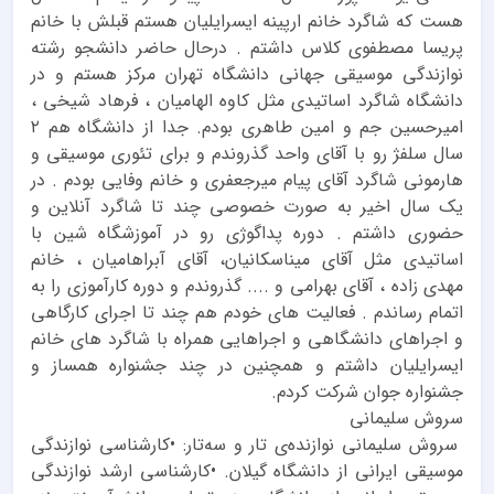
هست که شاگرد خانم ارپینه ایسرایلیان هستم قبلش با خانم
پریسا مصطفوی کلاس داشتم . درحال حاضر دانشجو رشته
نوازندگی موسیقی جهانی دانشگاه تهران مرکز هستم و در
دانشگاه شاگرد اساتیدی مثل کاوه الهامیان ، فرهاد شیخی ،
امیرحسین جم و امین طاهری بودم. جدا از دانشگاه هم ۲
سال سلفژ رو با آقای واحد گذروندم و برای تئوری موسیقی و
هارمونی شاگرد آقای پیام میرجعفری و خانم وفایی بودم . در
یک سال اخیر به صورت خصوصی چند تا شاگرد آنلاین و
حضوری داشتم . دوره پداگوژی رو در آموزشگاه شین با
اساتیدی مثل آقای میناسکانیان، آقای آبراهامیان ، خانم
مهدی زاده ، آقای بهرامی و .... گذروندم و دوره کارآموزی را به
اتمام رساندم . فعالیت های خودم هم چند تا اجرای کارگاهی
و اجراهای دانشگاهی و اجراهایی همراه با شاگرد های خانم
ایسرایلیان داشتم و همچنین در چند جشنواره همساز و
جشنواره جوان شرکت کردم.
سروش سلیمانی
سروش سلیمانی نوازنده‌ی تار و سه‌تار: •کارشناسی نوازندگی
موسیقی ایرانی از دانشگاه گیلان. •کارشناسی ارشد نوازندگی