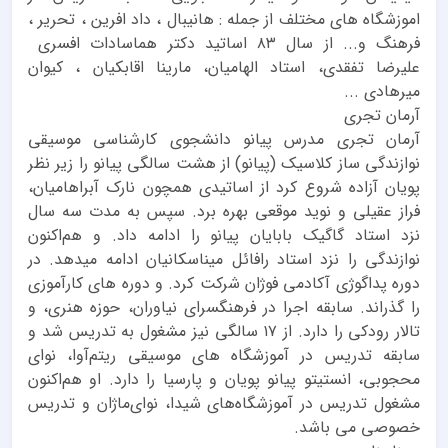
اموزشگاه های مختلف از جمله : هانیبال ، داد افرین ، تحریر ،
فرهنگ و... از سال ۸۳ اساتید دکتر هماسادات افسری
علیرضا تفقدی، استاد الهامیان، مارینا اقابکیان ، کیوان
میرهادی ...
آرمان تجری
آرمان تجری مدرس پیانو دانشجوی کارشناسی موسیقی
نوازندگی ساز کلاسیک (پیانو) از هشت سالگی پیانو را زیر نظر
پویان آزاده شروع کرد از اساتیدی همچون نارک آبراهامیان،
فراز عقیلی و نوید موقعی بهره برد. سپس به مدت سه سال
نزد استاد گاگیک بابایان پیانو را ادامه داد. و هم‌اکنون
نوازندگی را نزد استاد رافائل میناسکانیان ادامه میدهد. در
دوره پداگوژی آکادمی فوژان شرکت کرد. و دوره های کارآموزی
را گذراند. سابقه اجرا در فرهنگسرای نیاوران، حوزه هنری، و
تالار رودکی را دارد. از ۱۷ سالگی نیز مشغول به تدریس شد و
سابقه تدریس در آموزشگاه های موسیقی ریتم‌آوا، نوای
محجوبی، انستیتو پیانو پویان و پارسیا را دارد. او هم‌اکنون
مشغول تدریس در آموزشگاه‌های شیدا، نوای‌ماژان و تدریس
خصوصی می باشد.