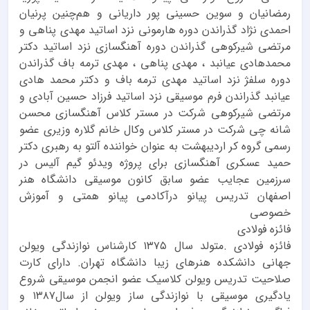
رمضانیان و سوین حسینی پور داریانی و هم‌چنین پرنیان
احمدی نژاد گذراندن دوره هارمونی نزد اساتید مهدی پناهی و
مرتضی شیرکوهی گذراندن دوره آهنگسازی نزد اساتید دکتر
محمدهادی عیانبد ، مهدی پناهی ، مهدی ترمه باف گذراندن
دوره سلفژ نزد اساتید مهدی ترمه باف و دکتر محمد هادی
عیانبد گذراندن فرم موسیقی نزد اساتید فرزاد حسین آبادی و
مرتضی شیرکوهی شرکت در مستر کلاس آهنگسازی محسن
شانه چی شرکت در مستر کلاس وکال خانم گلاره وزیری عضو
رسمی گروه کر اردیبهشت به عنوان خواننده آلتو به رهبری دکتر
حمید عسکری آهنگسازی برای پروژه ویدئو گیم آلیس در
سرزمین عجایب عضو سابق کانون موسیقی دانشگاه هنر
اصفهان تدریس پیانو درآکادمی پیانو همتی و آموزش
خصوصی
فائزه فولادی
فائزه فولادی .‌متولد سال ۱۳۷۵ کارشناس نوازندگی ویولن
جهانی دانشکده هنرهای زیبا دانشگاه تهران. دارای کارت
صلاحیت تدریس ویولن کلاسیک عضو انجمن موسیقی شروع
یادگیری موسیقی با نوازندگی ساز ویولن از سال۱۳۸۷ و