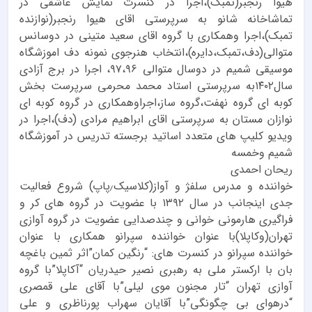
هیوا رنجبر(تمبک)،اجرا در کنسرت نمایش عاشقی در
تماشاخانه شانو به سرپرستی اقای هیوا رنجبر(نوازنده
تمبک)،اجرا وهمکاری با گروه اقای سعید متینی در دوسانس
متوالی(دف،تمبک،دایره)،انتخاب هنرجوی نمونه دف اموزشگاه
موسیقی شمیم در دوسال متوالی ۹۷،۹۶، اجرا در برج آزادی
سال۱۴۰۲به سرپرستی استاد محمد محرمی سرپرست بخش
کوبه ای گروه نهفت،گروه ساز،اجراوهمکاری در گروه کوبه ای
نوازان مستان به سرپرستی اقای ابراهیم مرادی (دف)،اجرا در
ویدیو کلیپ های متعدد اساتید برجسته تدریس در آموزشگاه
شمیم وخمسه
ریحان احمدی
خواننده و‌ مدرس سلفژ و آواز(کلاسیک٫پاپ) شروع فعالیت
جدی اینجانب در سال ۱۳۹۲ با عضویت در گروه های کر و
فراگیری هارمونی خوانی و چندصدایی عضویت در گروه آوازی
تهران(وکاپلا)با عنوان خواننده سپرانو همکاری با عنوان
خواننده سپرانو در کنسرت های: “رنگین کمان”اثر ثمین باغچه
بان با ارکستر ملی به رهبری نصیر حیدریان “آکاپلا”با گروه
آوازی تهران “تار مجنون موی لیلی”با آقای علی قمصری
“درهوای بی چگونگی”با آقایان سهراب پورناظری و علی