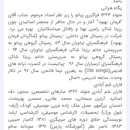
باشد.
پگاه هراتی
متولد ۱۳۶۳ فراگیری پیانو را زیر نظر استاد مرحوم جناب آقای
“فرمان بهبود” آغاز و در حال حاظر از محضر اساتیدی چون
رزیتا شاکر، رامین بهنا و رافائل میناسکانیان بهره می برد.
شرکت در رسیتال های داخلی: -رسیتال پیانو (شاگردان فرمان
بهبود) فرهنگسرای نیاوران سال ۸۳. رسیتال گروهی پیانو به
سرپرستی خانم رزیتا شاکر، فرهنگسرای نیاوران سال ۹۴ -
رسیتال گروهی پیانو به سرپرستی خانم رزیتا شاکر،
فرهنگسرای ارسباران سال ۹۶ -پیانیست در کنسرت ترانه های
قدیمی(Old songs) به رهبری نیما فاتحی سال ۹۷ در تالار
وحدت سابقه تدریس: ۱۰سال
فاران شم آبادی
فاران شم آبادی متولد ۱۳۶۲ سازهای تخصصی: سنتور، دف
اساتید: آرتین سبحانی، محمد علایی، محسن پوربخت،
احسان بزرگمهر، عسل ملک زاده مربی موسیقی کودک (ارف-
شول ورک) تحصیلات: کارشناس موسیقی، کارشناسی ارشد
نویسندگی خلاق دوره های مربیگری: ۱۳۸۱: کامیار حبیبی
۱۳۸۳: ناصر نظر (آموزشگاه پارس) ۱۳۹۱: سودابه سالم