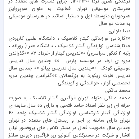
فرهنگی هنری فردا ۱۴۰۰-۱۴۰۱. اجرای کنسرت های متعدد در
هنرستان موسیقی تهران. فعالیت به عنوان سوپروایزر
هنرجویان متوسطه اول و دستیار اساتید در هنرستان موسیقی
به مدت دو سال
دیبا دلواری
»»کاردانی نوازندگی گیتار کلاسیک ، دانشگاه علمی کاربردی
»»کارشناسی نوازندگی گیتار کلاسیک ، دانشگاه هنر ( روزانه ،
رتبه ۴ کنکور سراسری) »»تدریس گیتار از خرداد ۸۳ »»گذراندن
دوره ی ارف در موسسه پارس »» چندین سال تدریس
موسیقی کودک »»چندین سال تدریس پیانو »» چندین سال
تدریس فلوت ریکورد به بزرگسالان »»گذراندن چندین دوره
تخصصی آواز ، خوانندگی و گویندگی
محمد مالکی
محمد مالکی متولد تهران فراگیری گیتار کلاسیک به صورت
حرفه ای زیر نظر استاد حامد فتحی و دارای ده سال سابقه ی
نوازندگی گیتار کارشناسی نوازندگی گیتار کلاسیک واحد ۴۶
تهران دارای سابقه ی اجرا و ریستال های متعدد در تهران
چندین سال عضویت فعال در مستر کلاس های پروفسور لیلی
افشار و شرکت در مسترکلاس آنتونیو ری فراگیری دروس سلفژ