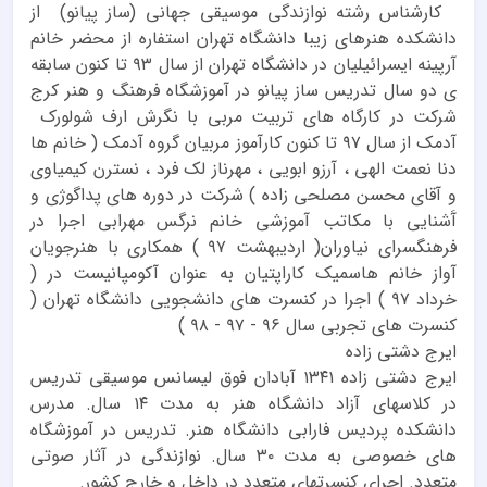
کارشناس رشته نوازندگی موسیقی جهانی (ساز پیانو) از
دانشکده هنرهای زیبا دانشگاه تهران استفاره از محضر خانم
آرپینه ایسرائیلیان در دانشگاه تهران از سال ۹۳ تا کنون سابقه
ی دو سال تدریس ساز پیانو در آموزشگاه فرهنگ و هنر کرج
شرکت در کارگاه های تربیت مربی با نگرش ارف شولورک
آدمک از سال ۹۷ تا کنون کارآموز مربیان گروه آدمک ( خانم ها
دنا نعمت الهی ، آرزو ابویی ، مهرناز لک فرد ، نسترن کیمیاوی
و آقای محسن مصلحی زاده ) شرکت در دوره های پداگوژی و
آَشنایی با مکاتب آموزشی خانم نرگس مهرابی اجرا در
فرهنگسرای نیاوران( اردیبهشت ۹۷ ) همکاری با هنرجویان
آواز خانم هاسمیک کاراپتیان به عنوان آکومپانیست در (
خرداد ۹۷ ) اجرا در کنسرت های دانشجویی دانشگاه تهران (
کنسرت های تجربی سال ۹۶ - ۹۷ - ۹۸ )
ایرج دشتی زاده
ایرج دشتی زاده ۱۳۴۱ آبادان فوق لیسانس موسیقی تدریس
در کلاسهای آزاد دانشگاه هنر به مدت ۱۴ سال. مدرس
دانشکده پردیس فارابی دانشگاه هنر. تدریس در آموزشگاه
های خصوصی به مدت ۳۰ سال. نوازندگی در آثار صوتی
متعدد. اجرای کنسرتهای متعدد در داخل و خارج کشور.