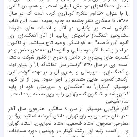
تحلیل دستگاههای موسیقی ایرانی است. او همچنین کتابی
را با عنوان «تداوم تفکر» گردآوری کرده است که در سال
۱۳۸۸، با همکاری نشر چشمه به چاپ رسیده است. این کتاب
نگرشی است بر نوگرایی در آثار و اندیشه های علیرضا
مشایخی آهنگساز نواندیش ایرانی. از آثار آهنگسازی وی
آلبوم "بی فاصله" به خوانندگی وحید تاج میباشد. او تاكنون
در اجرا و ضبط آثار موسيقایي و آلبوم‌های متعددی حضور و در
کنسرت های بسیاری در داخل و خارج از کشور شرکت داشته
است. وی در سال ۱۳۹۰ "ارکستر ملی تماشاگه راز" را بنیان نهاد
و آهنگسازی، سرپرستی و رهبری آن را بر عهده گرفت. این
ارکستر کنسرت هایی متعددی را اجرا نمود. پس از آن گروه
موسیقی "بیکران" به آهنگسازی و سرپرستی خود او پایه
گذاری شد و تا کنون کنسرتهایی را به روی صحنه برده است.
سام شیخی
آغاز فراگیری موسیقی از سن ۸ سالگی. هنرجوی سال آخر
هنرستان موسیقی پسران تهران. دانش آموخته اساتید بزرگ و
مطرحی همچون استاد فلسفی، استاد ضیاییان، استاد گوران
و ... کسب رتبه اول رشته گیتار در چهلمین دوره مسابقات