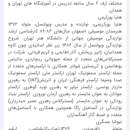
مختلف ارف ۶ سال سابقه تدریس در آموزشگاه های تهران و
همدان
هلیا پورکرمی
هلیا پورکریمی، نوازنده‌ و مدرس ویولنسل، متولد ۱۳۷۲
هنرستان موسیقی اصفهان سال‌های ۸۶-۸۹ کارشناسی ارشد
نوازندگی موسیقی جهانی از دانشگاه هنر تهران. شروع
نوازندگی ویولنسل از سال ۱۳۸۶ زیر نظر اساتیدی چون کاوه
همدانیان، ژابیز زربخش، آنار اطاعتی و کریم قربانی. شرکت در
مسترکلاس‌های متعدد از جمله جیووانی ریچاردی، ماتیاس
یوهانسن و کریستین شولتز. همکاری با ارکسترهای متعدد از
جمله ارکستر سمفونیک تهران ارکستر ملی ارکستر سمفونیک
صدا وسیما ارکستر فرهنگی ایران و اتریش(okf) به رهبری
مازیار یونسی. ارکستر نیلپر به رهبری نوید گوهری. ارکستر
جوانان به عنوان مایستر به رهبری آرمان نوروزی. ارکستر بنیاد
رودکی به عنوان مایستر. (مسترکلاس رهبری نصیر حیدریان)
نوازندگی در آنسامبل راگا همچنین همکاری با آنسامبل‌های
متعدد و ضبط آثار آهنگسازان.
نیوشا عسگری
متولد ۱۱فروردین ۱۳۷۶،تهران،کارشناسی ارشد