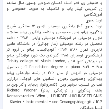
و هامونی زیر نظر استاد احسان صبوحی چندین سال سابقه
ی تدریس گیتار پاپ و کلاسیک به صورت خصوصی و
آموزشگاهی
نوید بحری
نوید بحری آغاز یادگيری موسيقی ازسن ۱۲ سالگی. شروع
یادگيری پيانو بطور خصوصی و ادامه یادگيری پيانو سلفژ و
تئوری موسيقی در آموزشگاه موسيقی پارس. ۱۳۸۳ - ادامه
تحصيل در رشته موسيقی (ساز جهانی) در دانشگاه علمی
کاربردی تهران ۱۳۸۶ ۱۳۸۴- آکومپانيست پيانو در گروه کر
فرهنگسرای ارسباران ۱۳۸۵ گذراندن یک دوره نوازندگی پيانو
در ترینيتی کالج لندن Trinity college of Music London:
Foundation degree in piano 2009 – 2010 آغاز تحصيل
موسيقی در اتریش از سال ۲۰۱۲ در رشته نوازندگی پيانو
وپداگوژی وهمچنين رهبری آنسامبل های کوچک، برگزاری
تعدادی کنسرت درشهر وین. (کنسرواتوار ریچارد واگنر وین در
رشته پداگوژی و نوازندگی پيانو) Richard Wagner
Konservatorium Wien : LEHRBEFÄHIGUNGSZEUGNIS
Klavier ‎/ Instrumental – und Gesangspädagogik ‎/ IGP
کسرا خدایگان