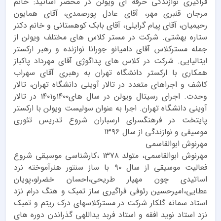
فراگیری نوازندگی حرفه ای ویولن در محضر اساتید: خانم
مرجان قنبری مهر، آقای عادل پورصمدی، آقای همایون
رحیمیان، آقای پیام گرایلی، آقای بابک کوهستانی و خانم دکتر
ستاره بهشتی. شرکت در مستر کلاس های مختلف ویولن از
جمله مسترکلاس آقای دامیانو جورانا نوازنده و رهبر ارکستر
ایتالیایی. شرکت در کلاس های پداگوژی آقای مهرداد پاکباز
همکاری با ارکستر دانشگاه تهران به رهبری آقای سهراب
کاشف و اجراهای متعدد در تالار آوینی دانشگاه تهران، تالار
وحدت. اجرای رسیتال ویولن در سال های۱۴۰۰و۱۴۰۱ در تالار
آوینی دانشگاه تهران. اجرا به عنوان سولیست ویولن با ارکستر
پایتخت در فرهنگسرای ارسباران شروع تدریس تئوری
موسیقی و نوازندگی از سال ۱۳۹۶
مهرنوش ابوالقاسمی
مهرنوش ابوالقاسمی، متولد ۱۳۷۸ ،کارشناسی موسیقی شروع
فعالیت موسیقی از سال ۹۰ با ساز سنتور هنرآموخته نزد
اساتیدی چون مهیار طریحی،احسان خضرلو،پویان
عطایی،امیرحسین رئوفی فراگیری ساز تمبک و هنگ درام نزد
استاد سمانه گلکار شرکت در مسترکلاسهای درک ریتم و تمبک
نزد استاد نوید افقه و استاد فربد یداللهی گذراندن دوره های