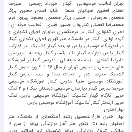
تهران فعالیت موسیقایی : گیتار : مهرداد رجبعلی _ علیرضا
تفقدی_افشین ضیائیان سلفژ : شایا اسدی_حسین برزگر
محمدی هارمونی : حسین برزگر محمدی_مسعود پیروی فرم:
محمدرضا تفضلی کنترپوان: حسین قنبری فعالیت حرفه ای :
اجرای تکنوازی گیتار در فرهنگسرای نیاوران اجرای تکنوازی و
گروه نوازی گیتار در دانشگاه هنر تهران اجرای تکنوازی گیتار
در آموزشگاه موسیقی پارس نوازنده گیتار کلاسیک در کوارتت
گیتار پارس نوازنده گیتار یک ارکستر گیتار رزت به سرپرستی
علیرضا تفقدی پیشینه حرفه ای : تدریس گیتاردر آموزشگاه
های موسیقی و مدارس تهران از سال ۹۶ تا کنون مدرس گیتار
کلاسیک مدرسه هنر و ادبیات صدا و سیما مدرس گیتار
آموزشگاه موسیقی سرنا مدرس گیتار آموزشگاه موسیقی
سوچلا مدرس گیتار دپارتمان موسیقی دبستان نیکا ۱ و ۲ کمک
مربی کارگاه گیتار کلاسیک آموزشگاه موسیقی پارس کمک
مربی ارکستر گیتار کلاسیک آموزشکاه موسیقی پارس
بهار اختری
بهار اختری فارغ‌التحصیل رشته آهنگسازی از دانشگاه هنر
اصفهان رتبه ۱۵۱ کنکور هنر آغاز نوازندگی پیانو از سن ۱۱
سالگی شروع نوازندگی پیانو کلاسیک نزد اساتید پوریا