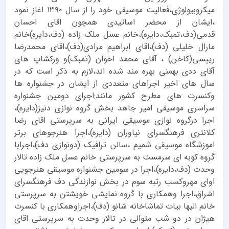
میکروبیولوژی،فعالیت موسیقی خود را از سال ۱۳۹۰ اغاز نمود
،ایشان از محضر اساتیدی همچون اقای احسان
قدمی(دف،تمبک،دایره)،خانم عسل ملک زاده (دف،دایره)خانم
مارال خلیلی (دف)،اقای ابراهیم مرادی(دف)،اقای محمدرضا
رییسی(کاخن) ، آقای محمد اخوان (تمبک)و ورکشاپ های
آقای ددی بهمنی بهره مند شده اند،لازم به ذکر است که در
سال های اخیر اجراهای متعددی از ایشان در جشنواره ها
وکنسرت های مطرح کشور مانند:اجرای دومین جشنواره
سراسری موسیقی امیر جاهد بخش گروه نوازی دنیز(دایره)،
اجرا درگروه نوازی موسیقی ایرانی به سرپرستی اقای رضا
کلانتری فرهنگسرای نیاوران (دایره)،اجرا هنرجوهای برتر
اموزشگاه موسیقی شمیم ،سالن ترافیک (دونوازی دف)،اجرابا
گروه کوبه ای سرمست به سرپرستی خانم عسل ملک زاده تالار
وحدت (دف،دایره)،اجرا در سومین جشنواره موسیقی هنرجویی
اوای مهروکسب رتبه سوم در بخش نوازندگی دف فرهنگسرای
اشراق،اجرا وهمکاری با گروه نمایشی خویشتن به سرپرستی
خانم الیها بیات تماشاخانه شانو (دف)،اجراوهمکاری با کنسرت
هیژان در دو شب متوالی در تالار وحدت به سرپرستی اقای