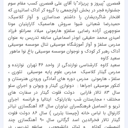
قمصری “پیروز و پریزاد”با آقای علی قمصری کسب مقام سوم
جشنواره فجر در بخش آوازجمعی با گروه کر آداک اساتیدی که
افتخار شاگردیشان را داشتم: صداسازی و آواز کلاسیک:
حمیدرضا شعبانی شیوا سروش هاسمیک کاراپتیان مونا
منوچهری آزاده رضایی سلفژو هارمونی میلاد عمرانلو فرزاد
امیدی محمد حقیقی ابوذر اسماعیلی سابقه تدریس به عنوان
مدرس سلفژ و آواز آموزشگاه موسیقی تنال موسسه موسیقی
آداک رهبر کر کودک و نوجوان موسسه موسیقی باغ نوا ماهور
سعید کاوه
سعید کاوه کارشناسی نوازندگی از واحد ۴۶ تهران نوازنده و
مدرس گیتار کلاسیک مدرس علوم پایه موسیقی تئوری ،
سلفژ ، هارمونی مدرس دوره های آمادگی ورودی هنرستان و
کنکور موسیقی اجراها : دونوازی گیتار و ویولن و اجرای سلو
سال ۸۳ تالار فارابی دوئت فلوت گیتار در سفارت های
مختلف ؛ مجارستان شب بلابارتوک ایتالیا و فرانسه اجرای
تریو و انسامبل فرهنگسرای نیاوران سال ۸۴ آهنگسازی تیاتر
کارنوال با لباس خانه (چیستا یثربی ) سال ۸۶ دوئت فلوت
گیتار تالار فخرالدین اسد گرگانی سال ۹۰ آهنگسازی چند
انیمیشن کوتاه و تیاتر دانشجویی سابقه تدریس در