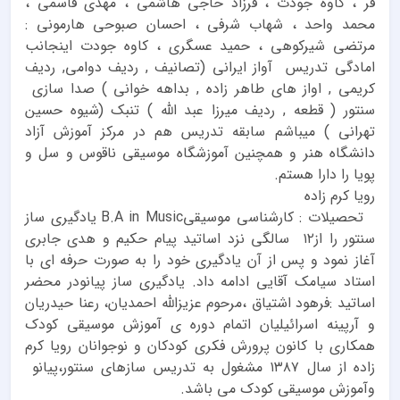
فر ، کاوه جودت ، فرزاد حاجی هاشمی ، مهدی قاسمی ،
محمد واحد ، شهاب شرفی ، احسان صبوحی‌ هارمونی :
مرتضی شیرکوهی ، حمید عسگری ، کاوه جودت اینجانب
امادگی تدریس آواز ایرانی (تصانیف , ردیف دوامی, ردیف
کریمی , اواز های طاهر زاده , بداهه خوانی ) صدا سازی
سنتور ( قطعه , ردیف میرزا عبد الله ) تنبک (شیوه حسین
تهرانی ) میباشم سابقه تدریس هم در مرکز آموزش آزاد
دانشگاه هنر و همچنین آموزشگاه موسیقی ناقوس و سل و
پویا را دارا هستم.
رویا کرم زاده
تحصیلات : کارشناسی موسیقیB.A in Music یادگیری ساز
سنتور را از۱۲ سالگی نزد اساتید پیام حکیم و هدی جابری
آغاز نمود و پس از آن یادگیری خود را به صورت حرفه ای با
استاد سیامک آقایی ادامه داد. یادگیری ساز پیانودر محضر
اساتید :فرهود اشتیاق ،مرحوم عزیزالله احمدیان، رعنا حیدریان
و آرپینه اسرائیلیان اتمام دوره ی آموزش موسیقی کودک
همکاری با کانون پرورش فکری کودکان و نوجوانان رویا کرم
زاده از سال ۱۳۸۷ مشغول به تدریس سازهای سنتور،پیانو
وآموزش موسیقی کودک می باشد.