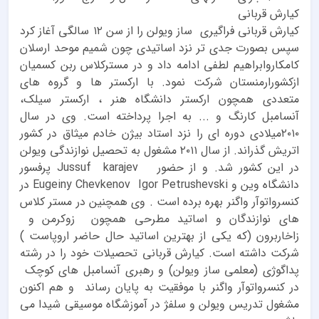
کیارش قربانی
کیارش قربانی فراگیری ساز ویولن را از سن ۱۲ سالگی آغاز کرد
سپس بصورت جدی تر نزد اساتیدی چون شمیم موحد ارسلان
کامکاروابراهیم لطفی ادامه داد و در مسترکلاس ربن کسمیان
ازکشورارمنستان شرکت نمود. با ارکستر ها و گروه های
متعددی همچون ارکستر دانشگاه هنر ، ارکستر سیلک،
آنسامبل کارنگ و ... به اجرا پرداخته است. وی در سال
۲۰۱۰میلادی دوره ای را نزد استاد بیژن خادم میثاق در کشور
اتریش گذراند. از سال ۲۰۱۱ مشغول به تحصیل نوازندگی ویولن
در این کشور شد. و از حضور Jussuf karajev پرفسور
دانشگاه وین و Eugeiny Chevkenov Igor Petrushevski در
کنسرواتوآر واگنر بهره برده است . وی همچنین در مستر کلاس
های نوازندگان و اساتید مطرحی همچون زوکرمن و
زاخاربرون (که یکی از بهترین اساتید حال حاضر اروپاست )
شرکت داشته است. کیارش قربانی تحصیلات خود را در رشته
پداگوژی (معلمی ساز ویولن) و رهبری آنسامبل های کوچک
در کنسرواتوآر واگنر با موفقیت به پایان رساند و هم اکنون
مشغول تدریس ویولن و سلفژ در آموزشگاه موسیقی شیدا می