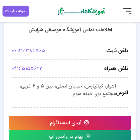
تعرفه تبلیغات
اطلاعات تماس آموزشگاه موسیقی سُرایش
تلفن ثابت
06133386565
تلفن همراه
09165155622
اهواز، کیانپارس، خیابان اصلی، بین 5 و 6 غربی،
آدرس
مجتمع نور، طبقه سوم
آیدی اینستاگرام
پیام در واتس اپ