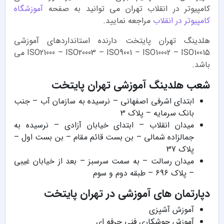
کامپیوتر در انقلاب تهران می توانید به صفحه
آموزشگاه
کامپیوتر در انقلاب
مراجعه نمایید.
هلدینگ تهران پایتخت دارنده استانداردهای آموزشی
ISO21000 – ISO20003 – ISO9001 – ISO10002 – ISO10015 می
باشد.
شعب هلدینگ آموزشی تهران پایتخت
ابتدای اشرفی اصفهانی – نرسیده به سازمان آب – جنب
بانک سرمایه – پلاک 3
میدان انقلاب – ابتدای خیابان آزادی – نرسیده به
جمالزاده شمالی – بن بست قائم مقام – بن بست اول –
پلاک 37
میدان رسالت – به سمت سرسبز – بعد از خیابان غیبی
– پلاک 696 – طبقه دوم و سوم
دپارتمان های آموزشی در تهران پایتخت
آموزش آشپزی
آموزش جوشکاری فنی حرفه ای