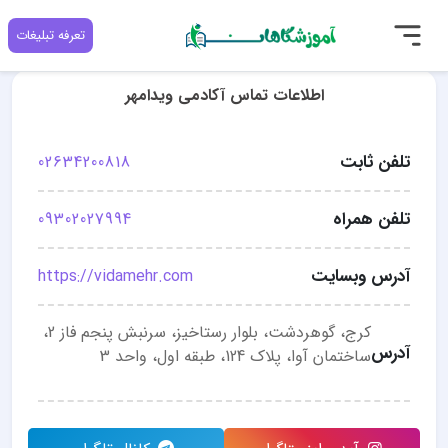
تعرفه تبلیغات
اطلاعات تماس آکادمی ویدامهر
تلفن ثابت
02634200818
تلفن همراه
09302027994
آدرس وبسایت
https://vidamehr.com
کرج، گوهردشت، بلوار رستاخیز، سرنبش پنجم فاز 2،
آدرس
ساختمان آوا، پلاک 124، طبقه اول، واحد 3