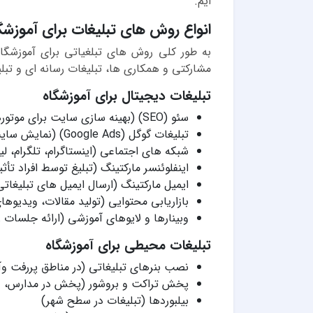
ایم.
انواع روش های تبلیغات برای آموزشگ
به طور کلی روش های تبلغیاتی برای آموزشگا
مشارکتی و همکاری ها، تبلیغات رسانه ای و تب
تبلیغات دیجیتال برای آموزشگاه
سئو (SEO) (بهینه سازی سایت برای موتورهای جستجو)
تبلیغات گوگل (Google Ads) (نمایش سایت در نتایج جستجوی گوگل به صورت پولی)
شبکه های اجتماعی (اینستاگرام، تلگرام، لی
اینفلوئنسر مارکتینگ (تبلیغ توسط افراد تأثی
ایمیل مارکتینگ (ارسال ایمیل های تبلیغات
بازاریابی محتوایی (تولید مقالات، ویدیو
وبینارها و لایوهای آموزشی (ارائه جلسات
تبلیغات محیطی برای آموزشگاه
نصب بنرهای تبلیغاتی (در مناطق پررفت وآ
پخش تراکت و بروشور (پخش در مدارس، دا
بیلبوردها (تبلیغات در سطح شهر)