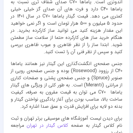
اندونزی است. یاماها C70 صدای شفاف تری نسبت به
یاماها C40 دارد و فرت های آن صدای گز خیلی خیلی
کمتری می دهد. قیمت گیتار یاماها C70 در سال 1401 در
حدود 5 میلیون و 500 هزار تومان است و اگر نمی خواهید
این مقدار هزینه کنید می توانید ساز کارکرده بخرید. در
هنگام خرید ساز های کارکرده حتما از سلامت ساز مطمئن
شوید. ابتدا ساز را از نظر ظاهری و عیوب ظاهری بررسی
کنید و سپس از نظر فنی آن را تست کنید.
جنس صفحه‌ی انگشت‌گذاری این گیتار نیز همانند یاماها
C40 از رزوود (Rosewood) بوده و جنس صفحه‌ی رویی از
صنوبر (Spruce) و جنس صفحه‌ی پشتی و صفحات کناری
از مرانتی (Meranti) است. به طور کلی از ویژگی های گیتار
یاماها C70 می توان به قیمت مقرون به صرفه، کیفیت
ساخت بالا، مناسب بودن برای آغاز یادگیری نواختن گیتار و
بدنه دو لایه برای افزایش قدرت و عمق صدا اشاره کرد.
برای دیدن لیست آموزشگاه های موسیقی برتر تهران و ثبت
نام کلاس گیتار به صفحه
کلاس گیتار در تهران
مراجعه
نمایید.