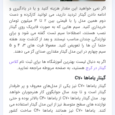
اگر نمی خواهید این مقدار هزینه کنید و یا در یادگیری و
ادامه دادن گیتار تردید دارید، می توانید کارکرده و دست
دوم همین مدل را با قیمتی بین 2 تا 3 میلیون تومان
خریداری کنید. سیم هایی که به صورت فابریک روی گیتار
نصب هستند، اصطلاحا سیم تست گفته می شود و برای
نوازندگی چندان مناسب نیستند و بعد از گذشت چند هفته
حتما آن ها را تعویض کنید. معمولا فرت های 3، 4 و 5
سیم چهارم در این مدل گیتار مقداری صدای گز می دهند.
اگر به دنبال لیست بهترین آموزشگاه ها برای ثبت نام
کلاس
گیتار در کرج
هستید، به صفحه مربوطه مراجعه نمایید.
گیتار یاماها C70
گیتار یاماها C70 نیز یکی از مدل‌های معروف و پر طرفدار
گیتار است و تا چند سال جوابگوی کار هنرجویان خواهد
بود. مدل گیتار یاماها C70 از یاماها C40 بالاتر بوده و حتی
نوازنده های سطح متوسط نیز از این مدل گیتار استفاده می
کنند. یاماها C70 نیز همانند یاماها C40 ساخت کشور