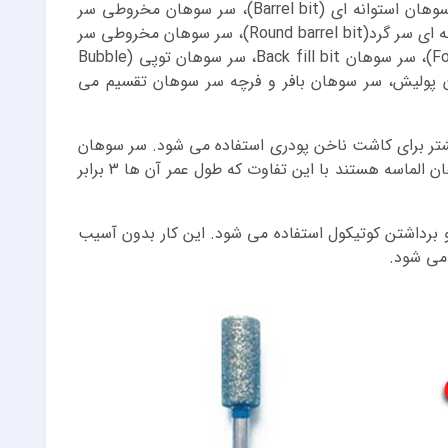
سمباده ای و از نظر شکل ظاهری به انواع سر سوهان استوانه ای (Barrel bit)، سر سوهان مخروطی سر
تخت (Tapered barrel bit)، سر سوهان استوانه ای سر گرد(Round barrel bit)، سر سوهان مخروطی سر
گرد (Cone bit)، سر سوهان کاجی (Football bit)، سر سوهان Back fill bit، سر سوهان توپی (Bubble
یخی (Unc bit)، سر سوهان پولیش، سر سوهان بافر و فرچه سر سوهان تقسیم می
یشتر برای کاشت ناخن پودری استفاده می شود. سر سوهان
الماسه با روکش کروم نیز همانند همان سر سوهان الماسه هستند با این تفاوت که طول عمر آن ها 3 برابر
و برداشتن کوتیکول استفاده می شود. این کار بدون آسیب
می شود.