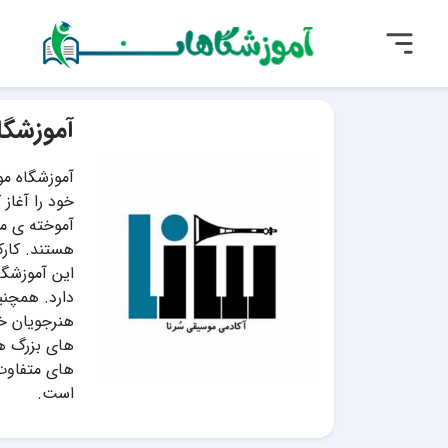
آموزشگا
خود را آغاز
آموخته ی م
هستند. کارک
این آموزشگا
دارد. همچنی
هنرجویان خو
های بزرگ هن
های متفاوت
است.