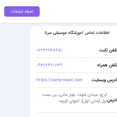
تعرفه تبلیغات
اطلاعات تماس آموزشگاه موسیقی سرنا
لفن ثابت
02632238651
لفن همراه
09306460639
درس وبسایت
https://sorna-music.com
کرج، میدان شهدا، بلوار مانی، بن بست
درس
اول (مانی اول)، انتهای کوچه