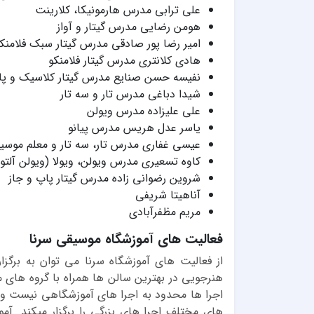
علی ترابی مدرس هارمونیکا، کلارینت
هومن رضایی مدرس گیتار و آواز
امیر رضا پور صادقی مدرس گیتار سبک فلامنک
هادی کلانتری مدرس گیتار فلامنکو
نفیسه حسن صنایع مدرس گیتار کلاسیک و پ
شیدا دباغی مدرس تار و سه تار
علی علیزاده مدرس ویولن
یاسر عدل هریس مدرس پیانو
عیسی غفاری مدرس تار، سه تار و معلم موسیق
کاوه تسعیری مدرس ویولن، ویولا (ویولن آلتو)
شروین رضوانی زاده مدرس گیتار پاپ و جاز
آناهیتا شریفی
مریم مظفرآبادی
فعالیت های آموزشگاه موسیقی سرنا
از فعالیت های آموزشگاه سرنا می توان به برگز
هنرجویی در بهترین سالن ها همراه با گروه های م
اجرا ها محدود به اجرا های آموزشگاهی نیست و 