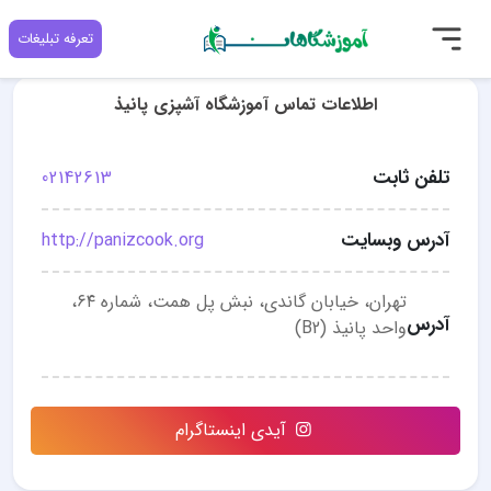
تعرفه تبلیغات
اطلاعات تماس آموزشگاه آشپزی پانیذ
تلفن ثابت
02142613
آدرس وبسایت
http://panizcook.org
تهران، خیابان گاندی، نبش پل همت، شماره ۶۴،
آدرس
واحد پانیذ (B2)
آیدی اینستاگرام