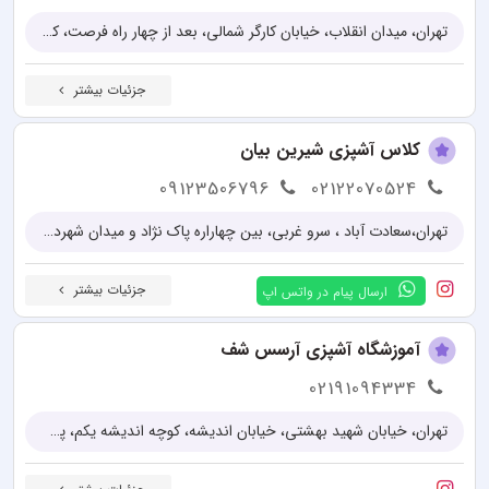
تهران، میدان انقلاب، خیابان کارگر شمالی، بعد از چهار راه فرصت، کوچه مستعلی پلاک 2
جزئیات بیشتر
کلاس آشپزی شیرین بیان
09123506796
02122070524
تهران،سعادت آباد ، سرو غربی، بین چهاراره پاک نژاد و میدان شهرداری، خیابان بخشایش، کوچه بهار ۵، پلاک ١
جزئیات بیشتر
ارسال پیام در واتس اپ
آموزشگاه آشپزی آرسس شف
02191094334
تهران، خیابان شهید بهشتی، خیابان اندیشه، کوچه اندیشه یکم، پلاک 1