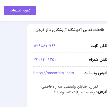
تعرفه تبلیغات
اطلاعات تماس آموزشگاه آرایشگری بانو فرجی
لفن ثابت
02188801594
لفن همراه
09126396252
درس وبسایت
https://banoofaraji.com
تهران، خیابان ولیعصر، سه راه فاطمی،
درس
کوچه عبده، پلاک 57، واحد 1