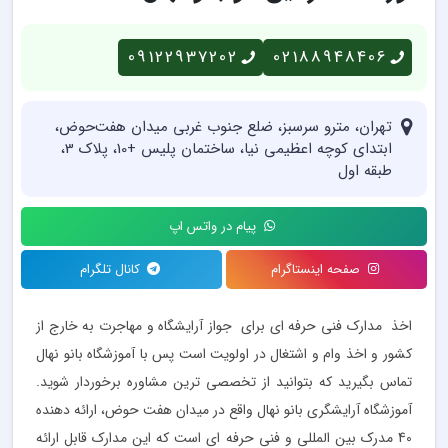
09122937202
02188948406
تهران، مترو سرسبز، ضلع جنوب غربی میدان هفت‌حوض‬‎،
ابتدای کوچه اعظیمی نیا، ساختمان پلیس +10، پلاک 3،
طبقه اول
پیام در واتس اپ
صفحه اینستاگرام
کانال تلگرام
اخذ مدارک فنی حرفه ای برای جواز آرایشگاه و مهاجرت به خارج از
کشور و اخذ وام و اشتغال در اولویت است پس با آموزشگاه بانو نهال
تماس بگیرید که بتوانید از تخصصی ترین مشاوره برخوردار شوید.
آموزشگاه آرایشگری بانو نهال واقع در میدان هفت حوض، ارائه دهنده
40 مدرک بین المللی و فنی حرفه ای است که این مدارک قابل ارائه