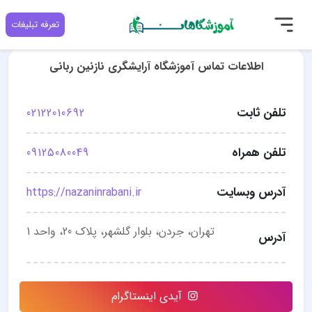
تعرفه تبلیغات
اطلاعات تماس آموزشگاه آرایشگری نازنین ربانی
تلفن ثابت
02122010692
تلفن همراه
09125080049
آدرس وبسایت
https://nazaninrabani.ir
تهران، جردن، بلوار گلشهر، پلاک 20، واحد 1
آدرس
آیدی اینستاگرام