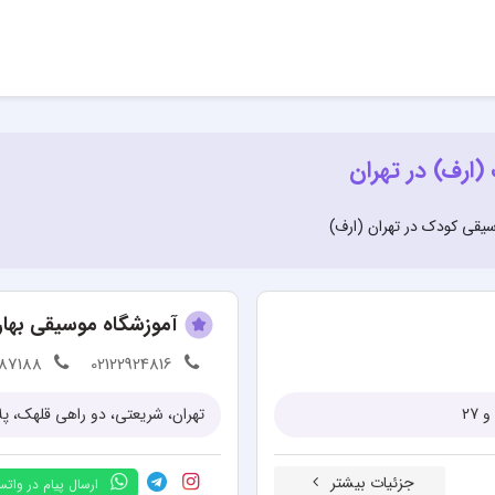
ارف) در تهران
یقی کودک در تهران (ارف)
آموزشگاه موسیقی بهار
87188
02122924816
تهران، شريعتی، دو راهی قلهک، پلاک 775، طبقه 2، و
جزئیات بیشتر
ارسال پیام در وات