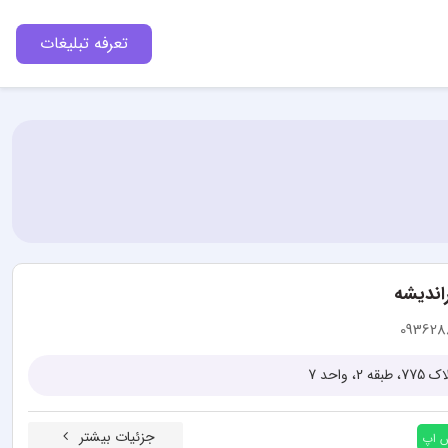
تعرفه تبلیغات
اندیشه
093628
احد 7
جزئیات بیشتر
س اپ