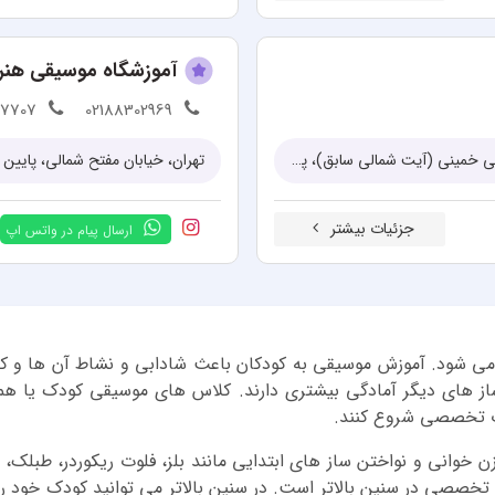
آموزشگاه موسیقی هنر 
57707
02188302969
تهران، نارمک، بزرگراه شهید سپهبد حاج قاسم سلیمانی، خیابان آیت‌الله جلالی خمینی (آیت شمالی سابق)، پلاک ۸۵۶، ساختمان نارستان، طبقه ۲
تهران، خیابان مفتح شمالی، پایین 
جزئیات بیشتر
ارسال پیام در واتس اپ
 می شود. آموزش موسیقی به کودکان باعث شادابی و نشاط آن ها و 
ی ساز های دیگر آمادگی بیشتری دارند. کلاس های موسیقی کودک یا 
رت تخصصی شروع کنند.
 خوانی و نواختن ساز های ابتدایی مانند بلز، فلوت ریکوردر، طبلک، 
خصصی در سنین بالاتر است. در سنین بالاتر می توانید کودک خود را 