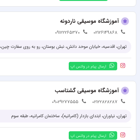
آموزشگاه موسیقی ناردونه
09122265370
02126149868
تهران، اقدسیه، خیابان موحد دانش، نبش بوستان، رو به روی سفارت چین، پلاک 66، 
ارسال پیام در واتس اپ
آموزشگاه موسیقی گشتاسب
09029277555
02122828287
تهران، نیاوران، ابتدای بازدار (کامرانیه)، ساختمان کامرانیه، طبقه سوم
ارسال پیام در واتس اپ