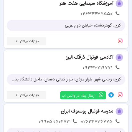
آموزشگاه سینمایی هفت هنر
02634435550
کرج، گوهردشت، خیابان دوم غربی
جزئیات بیشتر
آکادمی فوتبال دُرفَک البرز
09333219771
کرج، رجایی شهر، بلوار موذن، بلوار کمالی دهقان، داخل دانشگاه پیام نور، چمن مصنوعی درفک
جزئیات بیشتر
ارسال پیام در واتس اپ
مدرسه فوتبال روستوف ایران
09905950273
02632736775