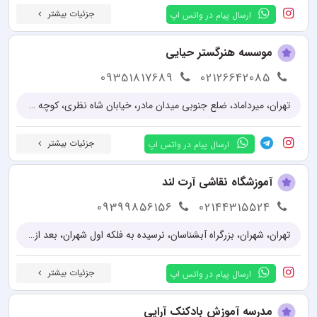
جزئیات بیشتر
ارسال پیام در واتس اپ
موسسه هنرگستر حیایی
09351817689
02126642085
تهران، میرداماد، ضلع جنوبی میدان مادر، خیابان شاه نظری، کوچه ناز آفرین، مجتمع تجاری پویا، طبقه ۴
جزئیات بیشتر
ارسال پیام در واتس اپ
آموزشگاه نقاشی آرت لند
09399856156
02144315524
تهران، شهران، بزرگراه آبشناسان، نرسیده به فلکه اول شهران، بعد از خیابان وسک، پلاک 37 واحد 16
جزئیات بیشتر
ارسال پیام در واتس اپ
مدرسه آموزش بادکنک آرایی