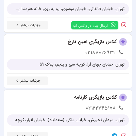
تهران، خیابان طالقانی، خیابان موسوی، رو به روی خانه هنرمندان، پلاک 90، طبقه 1، واحد 4
جزئیات بیشتر
ارسال پیام در واتس اپ
کلاس بازیگری امین تارخ
02188026932
تهران، خیابان جهان آرا، کوچه سی و پنجم، پلاک ۵۹
جزئیات بیشتر
کلاس بازیگری کارنامه
02122745178
تهران، میدان تجریش، خیابان ملکی (سعدآباد)، خیابان افراز، کوچه انوش، پلاک 5