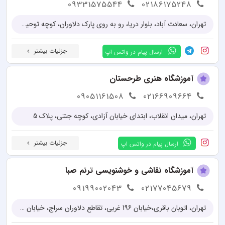
09331575544
02186175248
تهران، سعادت آباد، بلوار دریا، رو به روی پارک دلاوران، کوچه توحید 6 شرقی، پلاک 6، واحد 2
جزئیات بیشتر
ارسال پیام در واتس اپ
آموزشگاه هنری طرحستان
09051161508
02166909664
تهران، میدان انقلاب، ابتدای خیابان آزادی، کوچه جنتی، پلاک 5
جزئیات بیشتر
ارسال پیام در واتس اپ
آموزشگاه نقاشی و خوشنویسی ترنم صبا
09199002043
02177045679
تهران، اتوبان باقری،خیابان 196 غربی، تقاطع دلاوران سراج، خیابان صاحبی الزمان(عج)، پلاک 115