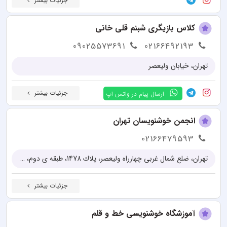
جزئیات بیشتر
کلاس بازیگری شبنم قلی خانی
09025573691
02166492193
تهران، خیابان ولیعصر
جزئیات بیشتر
ارسال پیام در واتس اپ
انجمن خوشنویسان تهران
02166479593
تهران، ضلع شمال غربی چهارراه ولیعصر، پلاك 1478، طبقه ی دوم، ورودی از خیابان ولیعصر
جزئیات بیشتر
آموزشگاه خوشنویسی خط و قلم