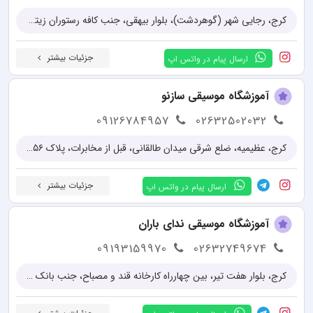
کرج، رجایی شهر (گوهردشت)، بلوار بیهقی، جنب کافه رستوران زیتون، ساختمان ساوین، طبقه دوم، واحد 3
جزئیات بیشتر
ارسال پیام در واتس اپ
آموزشگاه موسیقی سازنو
09126784957
02632502032
کرج، عظیمیه، ضلع شرقی میدان طالقانی، قبل از مخابرات، پلاک ۱۵۶، طبقه دوم سمت راست
جزئیات بیشتر
ارسال پیام در واتس اپ
آموزشگاه موسیقی ندای باران
09193159970
02632749674
کرج، بلوار هفت تیر، بین چهارراه کارخانه قند و مصباح، جنب بانک کشاورزی، پلاک 560