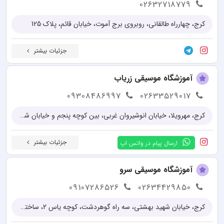
02632718779
کرج، چهارراه طالقانی، روبروی برج آموت، خیابان قائم، پلاک 125
جزئیات بیشتر
آموزشگاه موسیقی زریاب
09308486997
02633529017
کرج، مهرویلا، خیابان انوشیروان غربی، بین کوچه پنجم و خیابان شهید حیدری، پلاک 210
جزئیات بیشتر
ارسال پیام در واتس اپ
آموزشگاه موسیقی سرو
09107286526
02634429850
کرج، خیابان شهید بهشتی، سه راه گوهردشت، کوچه یاس 2، ساختمان ایساتیس، طبقه دوم، واحد 2