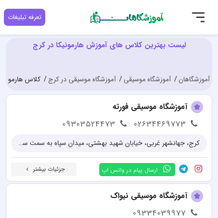
تعرفه تبلیغات
لیست بهترین کلاس های آموزش هارمونیکا در کرج
آموزشگاهان
آموزشگاه موسیقی
آموزشگاه موسیقی در کرج
کلاس هارمونیکا
آموزشگاه موسیقی فورته
09303524473
02634469773
کرج، جهانشهر غربی، خیابان شهید بهشتی، میدان سپاه به سمت سه راه، بین بوستان و گلستان (نرسیده به بانک تجارت) پلاک ۱۳۵۱
جزئیات بیشتر
ارسال پیام در واتس اپ
آموزشگاه موسیقی نیواک
09334039977