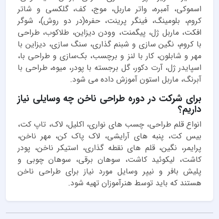
اسموكی، آمبره، واتر ماربل، موج، کف، گلكسی و شاتر
کروم، بلومینگ، فینگر پرینت، حفره(در دو روش)، شوگر
افكت، ماربل ژل، پیگمنت، وودن دیزاین، طلاكوب، طراحی
با كروم، نگین سازی و شبنم گذاری، سنگ سازی، دیزاین با
مهر و شابلون، کار با لنز و برچسب، بک‌سازی و طراحی با،
اسپایدر ژل، آرت دكور، گل برجسته با پودر، میوه، طراحی با
آبرنگ، ماربل استون آموزش داده می شود.
برای شرکت در دوره طراحی ناخن چه وسایلی نیاز
داریم؟
انواع قلم طراحی، چسب های نواری، اکلیل، لاک، تاپ کت،
بیس کت، پنبه های آرایشی، لاک پاک کن، مهر ناخن،
پرایمر، نگین، قلم های نقطه گذاری، استیکر ناخن، پودر
کاشت، لیکوئید کاشت، سوهان برقی، سوهان چوبی و
پلیش بافر و نیپر وسایل مورد نیاز برای طراحی ناخن
هستند که باید توسط هنرآموزان تهیه شود.