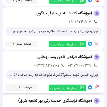
جزئیات بیشتر
ارسال پیام در واتس اپ
آموزشگاه کاشت ناخن نیلوفر نیلگون
09109241913
تهران، چهارراه ولیعصر به سمت انقلاب، خیابان برادران مظفر جنوبی، جنب آتش نشانی، پلاک ۵۵، طبقه سوم، واحد ۹
جزئیات بیشتر
ارسال پیام در واتس اپ
آموزشگاه طراحی ناخن رستا ریحانی
09376836281
02177662139
تهران، خیابان شهید نامجو(گرگان)، برکوچه کدخدازاده، پلاک ۵۴۷، ساختمان امداد، طبقه ۴، واحد۱۳
جزئیات بیشتر
ارسال پیام در واتس اپ
آموزشگاه آرایشگری حدیث زکی پور (شعبه شرق)