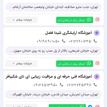
تهران، جنب مترو صادقیه، ابتدای خیابان ولیعصر، ساختمان آرشام، طبقه 2، واحد 4
جزئیات بیشتر
ارسال پیام در واتس اپ
آموزشگاه آرایشگری شیدا فضل
09198901050
02122601645
تهران، خیابان شریعتی، بالاتر از پل صدر، رو به روی خیابان سهیل، بن بست پارسا، ساختمان سهیل، پلاک 3، طبقه 3، واحد 7
جزئیات بیشتر
ارسال پیام در واتس اپ
آموزشگاه فنی حرفه ای و مراقبت زیبایی آی تای شکیبافر
09128513950
02122745397
تهران، میدان تجریش، میدان قدس، خیابان دربند، خیابان ظهیرالدوله، خیابان الفت، بن بست قوامیان، پلاک ۲