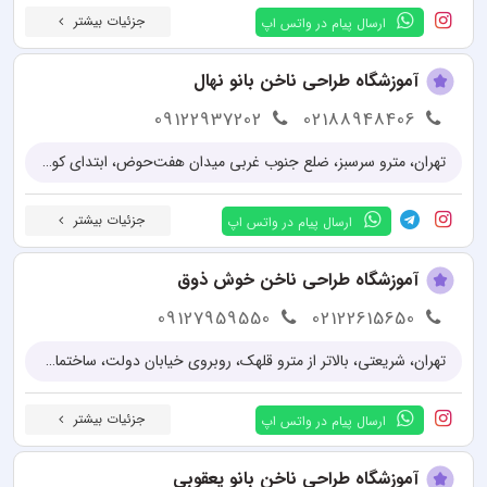
جزئیات بیشتر
ارسال پیام در واتس اپ
آموزشگاه طراحی ناخن بانو نهال
09122937202
02188948406
تهران، مترو سرسبز، ضلع جنوب غربی میدان هفت‌حوض‬‎، ابتدای کوچه اعظیمی نیا، ساختمان پلیس +10، پلاک 3، طبقه اول
جزئیات بیشتر
ارسال پیام در واتس اپ
آموزشگاه طراحی ناخن خوش ذوق
09127959550
02122615650
تهران، شريعتی، بالاتر از مترو قلهک، روبروی خیابان دولت، ساختمان البرز، پلاک 1596، طبقه اول ، واحد 2
جزئیات بیشتر
ارسال پیام در واتس اپ
آموزشگاه طراحی ناخن بانو یعقوبی