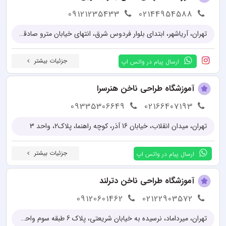
09121235433
02144954588
تهران، آریاشهر، ابتدای بلوار فردوس شرق، انتهای خیابان مترو صادقیه (ولیعصر)، کوچه بن بست پنجم (کوچه فروشگاه شهروند)، جنب درب اصلی مترو صادقیه، ساختمان نیلوفر، پلاک ۹، طبقه دوم، واحد ۴
جزئیات بیشتر
ارسال پیام در واتس اپ
آموزشگاه طراحی ناخن هنرسرا
09335306649
02166407193
تهران، میدان انقلاب، خیابان 16 آذر، کوچه راهنما، پلاک2، واحد 3
جزئیات بیشتر
ارسال پیام در واتس اپ
آموزشگاه طراحی ناخن دترلند
09120601462
02122903572
تهران، میرداماد، نرسیده به خیابان شریعتی، پلاک 6 طبقه سوم واحد 5 و 6 و 8