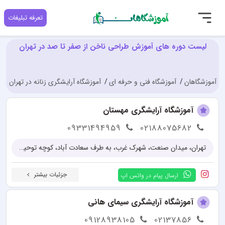
تعرفه تبلیغات
لیست دوره های آموزش طراحی ناخن از صفر تا صد در تهران
آموزشگاهان
آموزشگاه فنی و حرفه ای
آموزشگاه آرایشگری زنانه در تهران
آ
آموزشگاه آرایشگری مهستان
09331494959
02188075682
تهران، میدان صنعت، شهرک غرب، به طرف سعادت آباد، کوچه توحید یکم، پلاک 81
جزئیات بیشتر
ارسال پیام در واتس اپ
آموزشگاه آرایشگری سیمای هانی
09128938105
02137856