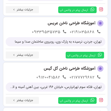
جزئیات بیشتر
ارسال پیام در واتس اپ
آموزشگاه طراحی ناخن عریس
09339535735
02191035868
تهران، جردن، نرسیده به پارک وی، روبروی ساختمان صدا و سیما
جزئیات بیشتر
ارسال پیام در واتس اپ
آموزشگاه طراحی ناخن گل گیس
09120041582
02177729682
تهران، فلکه سوم تهرانپارس، خیابان ۱۹۶ غربی، بین آهنی آمینه و اتوبان باقری، پلاک ۶۴، زنگ ۷، طبقه دوم شرقی
جزئیات بیشتر
ارسال پیام در واتس اپ