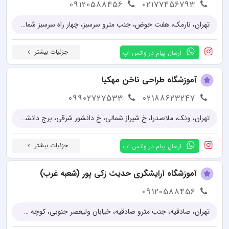
09120588456
02177456793
تهران، نارمک، هفت حوض، جنب مترو سرسبز، چهار راه سرسبز شمالی، پلاک 713، طبقه 2، واحد 4
جزئیات بیشتر
ارسال پیام در واتس اپ
آموزشگاه طراحی ناخن مهکیا
09902727533
02188623247
تهران، ونک، ملاصدرا، خ شیراز شمالی، خ دانشور شرقی، برج دانشور، پلاک 26، طبقه 6، واحد 6 اف
جزئیات بیشتر
ارسال پیام در واتس اپ
آموزشگاه آرایشگری حدیث زکی پور (شعبه غرب)
09120588456
تهران، صادقیه، جنب مترو صادقیه، خیابان ولیعصر جنوبی، کوچه چهارم، پلاک ۵۲، طبقه ۵، واحد ۱۸