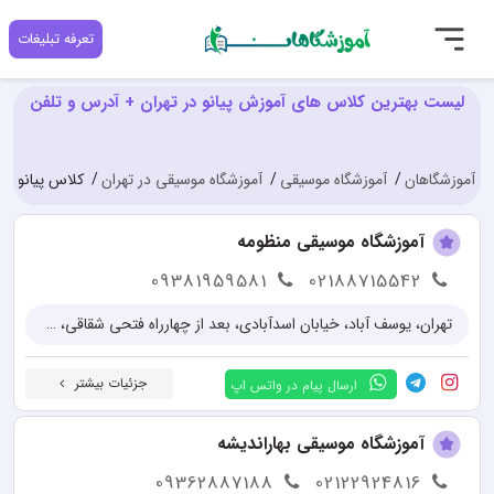
تعرفه تبلیغات
لیست بهترین کلاس های آموزش پیانو در تهران + آدرس و تلفن
آموزشگاهان
آموزشگاه موسیقی
آموزشگاه موسیقی در تهران
کلاس پیانو در 
آموزشگاه موسیقی منظومه
09381959581
02188715542
تهران، یوسف آباد، خیابان اسدآبادی، بعد از چهارراه فتحی شقاقی، پلاک 25 و 27
جزئیات بیشتر
ارسال پیام در واتس اپ
آموزشگاه موسیقی بهاراندیشه
09362887188
02122924816