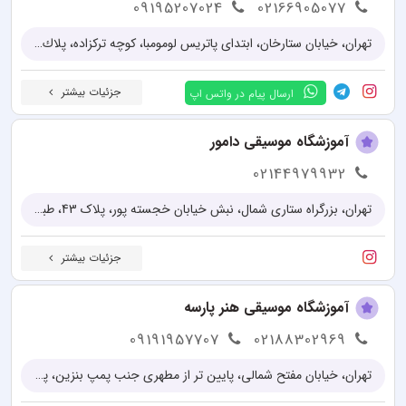
09195207024
02166905077
تهران، خیابان ستارخان، ابتدای پاتریس لومومبا، کوچه تركزاده، پلاك 4
جزئیات بیشتر
ارسال پیام در واتس اپ
آموزشگاه موسیقی دامور
02144979932
تهران، بزرگراه ستاری شمال، نبش خیابان خجسته پور، پلاک 43، طبقه سوم
جزئیات بیشتر
آموزشگاه موسیقی هنر پارسه
09191957707
02188302969
تهران، خیابان مفتح شمالی، پایین تر از مطهری جنب پمپ بنزین، پلاک 425