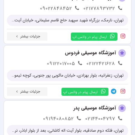
09022848452
02177893732
تهران، نارمک، بزرگراه شهید سپهبد حاج قاسم سلیمانی، خیابان آیت‌الله جلالی خمینی (آیت شمالی سابق)، پلاک ۸۵۶، ساختمان نارستان، طبقه ۲
جزئیات بیشتر
ارسال پیام در واتس اپ
آموزشگاه موسیقی فردوس
09122017005
02122421628
تهران، زعفرانیه، بلوار بهزادی، خیابان ماکویی پور جنوبی، کوچه تیموریان، کوچه سوداچی، پلاک ۶، واحد ۳
جزئیات بیشتر
ارسال پیام در واتس اپ
آموزشگاه موسیقی پدر
09194080852
02144004797
تهران، فلکه دوم صادقیه، بلوار آیت اله کاشانی، بعد از بلوار اباذر، نرسیده به خیابان مهران، پلاک 89، طبقه اول