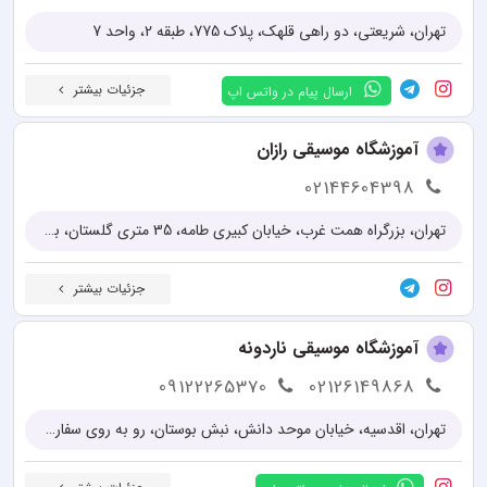
تهران، شريعتی، دو راهی قلهک، پلاک 775، طبقه 2، واحد 7
جزئیات بیشتر
ارسال پیام در واتس اپ
آموزشگاه موسیقی رازان
02144604398
تهران، بزرگراه همت غرب، خیابان کبیری طامه، 35 متری گلستان، بین شاهین شمالی و ستاری، کوچه گل لاله، نبش کوچه سوم، پلاک 1، طبقه 4 و 5
جزئیات بیشتر
آموزشگاه موسیقی ناردونه
09122265370
02126149868
تهران، اقدسیه، خیابان موحد دانش، نبش بوستان، رو به روی سفارت چین، پلاک 66، واحد 5