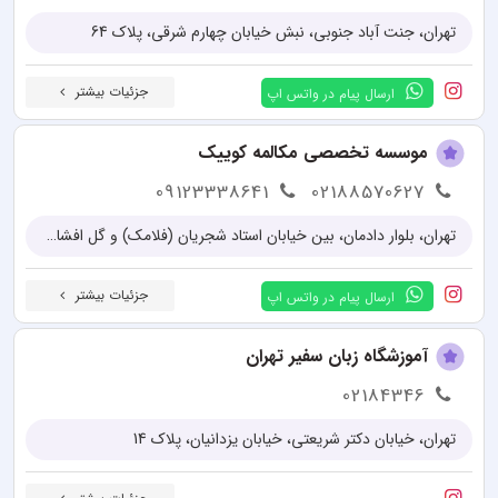
تهران، جنت آباد جنوبی، نبش خیابان چهارم شرقی، پلاک 64
جزئیات بیشتر
ارسال پیام در واتس اپ
موسسه تخصصی مکالمه کوییک
09123338641
02188570627
تهران، بلوار دادمان، بین خیابان استاد شجریان (‌فلامک) و گل افشان، پلاک ۳۸ طبقه سوم
جزئیات بیشتر
ارسال پیام در واتس اپ
آموزشگاه زبان سفیر تهران
02184346
تهران، خیابان دکتر شریعتی، خیابان یزدانیان، پلاک 14