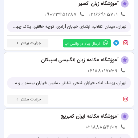
آموزشگاه زبان اکسیر
09033451287
02166925701
تهران، میدان انقلاب، ابتدای خیابان آزادی، کوچه خالقی، پلاک چهار، ساختمان اکسیر (واحد ۱)
جزئیات بیشتر
ارسال پیام در واتس اپ
آموزشگاه مکالمه زبان انگلیسی اسپیکان
02188017039
تهران، یوسف آباد، خیابان فتحی شقاقی، مابین خیابان بیستون و میدان سلماس، پلاک100
جزئیات بیشتر
آموزشگاه مکالمه ایران کمبریج
02188854207