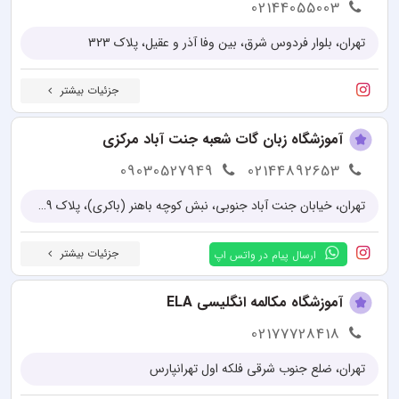
02144055003
تهران، بلوار فردوس شرق، بین وفا آذر و عقیل، پلاک 323
جزئیات بیشتر
آموزشگاه زبان گات شعبه جنت آباد مرکزی
09030527949
02144892653
تهران، خیابان جنت آباد جنوبی، نبش کوچه باهنر (باکری)، پلاک 239
جزئیات بیشتر
ارسال پیام در واتس اپ
آموزشگاه مکالمه انگلیسی ELA
02177728418
تهران، ضلع جنوب شرقی فلکه اول تهرانپارس