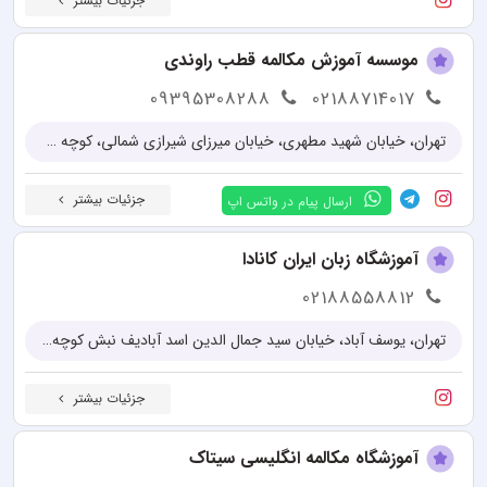
جزئیات بیشتر
موسسه آموزش مکالمه قطب راوندی
09395308288
02188714017
تهران، خیابان شهید مطهری، خیابان میرزای شیرازی شمالی، کوچه عرفان، پلاک 4
جزئیات بیشتر
ارسال پیام در واتس اپ
آموزشگاه زبان ایران کانادا
02188558812
تهران، یوسف آباد، خیابان سید جمال الدین اسد آبادیف نبش کوچه 22، پلاک 196
جزئیات بیشتر
آموزشگاه مکالمه انگلیسی سیتاک