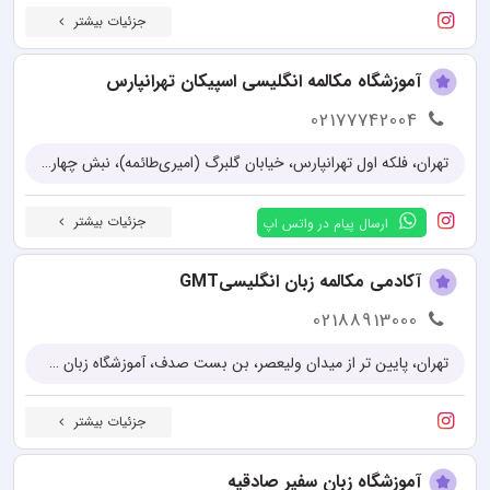
جزئیات بیشتر
آموزشگاه مکالمه انگلیسی اسپیکان تهرانپارس
02177742004
تهران، فلکه اول تهرانپارس، خیابان گلبرگ (امیری‌طائمه)، نبش چهارراه کیخسروی، پلاک38
جزئیات بیشتر
ارسال پیام در واتس اپ
آکادمی مکالمه زبان انگلیسیGMT
02188913000
تهران، پایین تر از میدان ولیعصر، بن بست صدف، آموزشگاه زبان GMT، پلاک ۱۲
جزئیات بیشتر
آموزشگاه زبان سفیر صادقیه