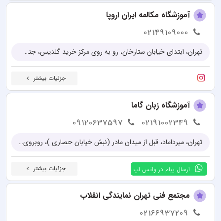
آموزشگاه مکالمه ایران اروپا
02149109000
تهران، ابتدای خیابان ستارخان، رو به روی مرکز خرید گلدیس، جنب بانک پارسیان
جزئیات بیشتر
آموزشگاه زبان گاما
09120637597
02191002349
تهران، میرداماد، قبل از میدان مادر (نبش خیابان حصاری )، روبروی لایکو، پلاک ۱۴۰، طبقه چهارم غربی
جزئیات بیشتر
ارسال پیام در واتس اپ
مجتمع فنی تهران نمایندگی انقلاب
02166937209